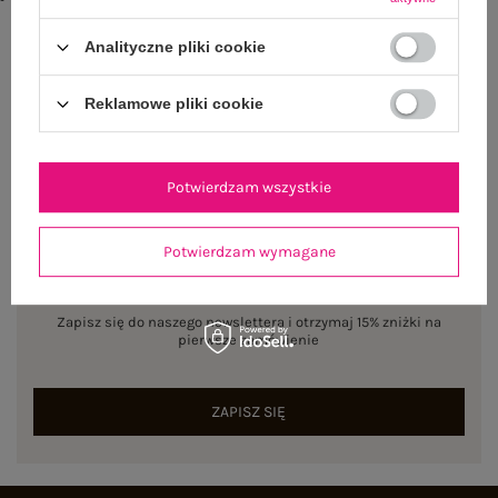
txt_VISCOSE COMFORT#546070#FFFFFF
,
dół
,
lewo
,
col
Analityczne pliki cookie
Rozmiar: One size
Centrum Logistyczne Nadarzyn
Reklamowe pliki cookie
Dostępny
Potwierdzam wszystkie
Potwierdzam wymagane
NEWSLETTER
Zapisz się do naszego newslettera i otrzymaj 15% zniżki na
pierwsze zamówienie
ZAPISZ SIĘ