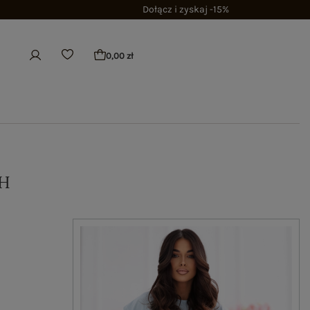
Dołącz i zyskaj -15%
0,00 zł
H