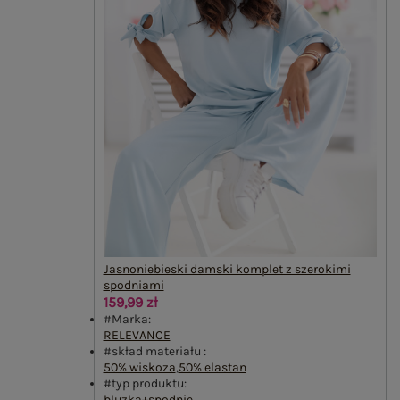
Jasnoniebieski damski komplet z szerokimi
spodniami
159,99 zł
#Marka:
RELEVANCE
#skład materiału :
50% wiskoza
,
50% elastan
#typ produktu:
bluzka+spodnie