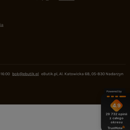
ia
-16:00
bok@ebutik.pl
eButik.pl
,
Al. Katowicka 68
,
05-830
Nadarzyn
4.9
29 732
opinii
z całego
okresu