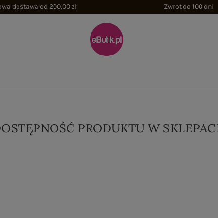
wa dostawa od 200,00 zł
Zwrot do 100 dni
DOSTĘPNOŚĆ PRODUKTU W SKLEPAC