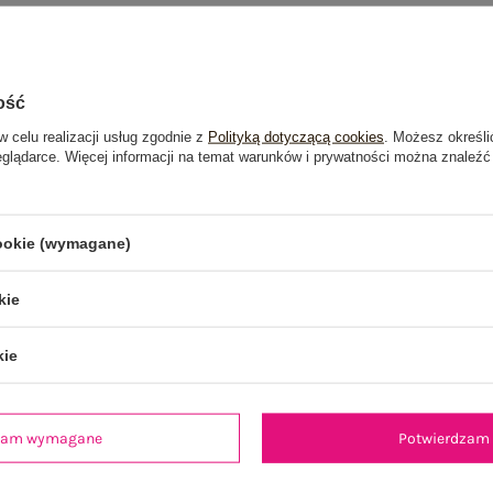
ość
w celu realizacji usług zgodnie z
Polityką dotyczącą cookies
. Możesz określi
eglądarce. Więcej informacji na temat warunków i prywatności można znaleźć
cookie (wymagane)
kie
kie
dzam wymagane
Potwierdzam 