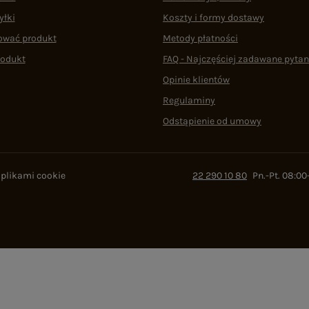
yłki
Koszty i formy dostawy
ować produkt
Metody płatności
rodukt
FAQ - Najczęściej zadawane pytan
Opinie klientów
Regulaminy
Odstąpienie od umowy
 plikami cookie
22 290 10 80
Pn.-Pt. 08:00