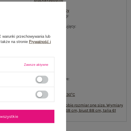
#okazja:
codzienne
,
do pracy
#wzór dominujący:
gładki
#materiał dominujący:
wiskoza
ć warunki przechowywania lub
#długość:
 także na stronie
Prywatność i
długa
#rękaw:
rękaw 3/4
#dekolt:
okrągły
Zawsze aktywne
#zapięcie:
brak
#cechy dodatkowe:
wiązanie
#sposób prania :
pranie w pralce w 30°C
#modelka:
Modelka ma na sobie rozmiar one size. Wymiary
modelki: wzrost 168 cm, biust 88 cm, talia 61
cm, biodra 89 cm
wszystkie