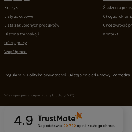
Koszyk
Śledzenie przes
Listy zakupowe
Chcę zareklam
Lista zakupionych produktów
Chcę zwrócić p
Historia transakcji
Kontakt
Oferty pracy
Współpraca
Regulamin
Polityka prywatności
Odstąpienie od umowy
Zarządzaj
W sklepie prezentujemy ceny brutto (z VAT).
4.9
Na podstawie
29 732
opinii
z całego okresu