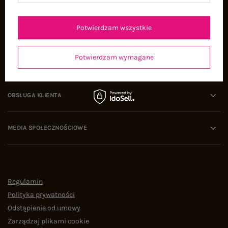
Oferty pracy
Współpraca
Potwierdzam wszystkie
Potwierdzam wymagane
POMOC I WSPARCIE
OBSŁUGA KLIENTA
MEDIA SPOŁECZNOŚCIOWE
Regulamin
Polityka prywatności
Odstąpienie od umowy
Zarządzaj plikami cookie