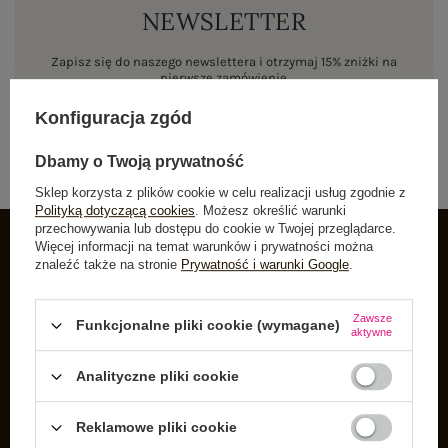
NEWSLETTER
Zapisz się do naszego newslettera i otrzymaj 15% zniżki na
pierwsze zamówienie
Konfiguracja zgód
ZAPISZ SIĘ
Dbamy o Twoją prywatność
Sklep korzysta z plików cookie w celu realizacji usług zgodnie z
Polityką dotyczącą cookies
. Możesz określić warunki
przechowywania lub dostępu do cookie w Twojej przeglądarce.
Więcej informacji na temat warunków i prywatności można
znaleźć także na stronie
Prywatność i warunki Google
.
INFORMACJE O BUTIK
Zarejestruj się
Zawsze
Funkcjonalne pliki cookie (wymagane)
aktywne
Koszyk
Listy zakupowe
Analityczne pliki cookie
Lista zakupionych produktów
Reklamowe pliki cookie
Historia transakcji