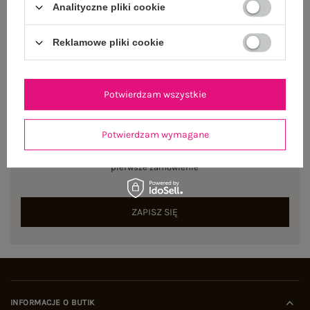
Analityczne pliki cookie
Centrum Logistyczne Nadarzyn
Dostępny
Reklamowe pliki cookie
Potwierdzam wszystkie
NEWSLETTER
Potwierdzam wymagane
Zapisz się do naszego newslettera i otrzymaj 15% zniżki na
pierwsze zamówienie
ZAPISZ SIĘ
INFORMACJE O BUTIK