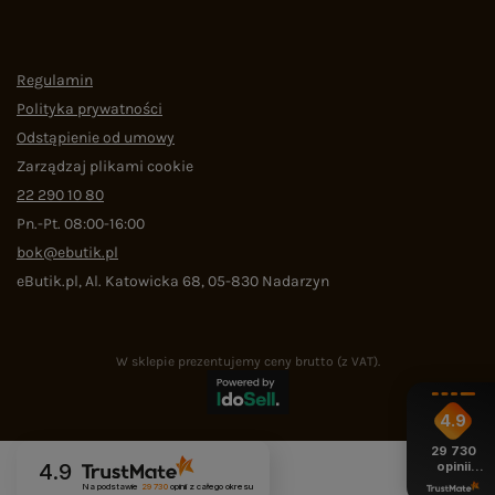
Regulamin
Polityka prywatności
Odstąpienie od umowy
Zarządzaj plikami cookie
22 290 10 80
Pn.-Pt. 08:00-16:00
bok@ebutik.pl
eButik.pl
,
Al. Katowicka 68
,
05-830
Nadarzyn
W sklepie prezentujemy ceny brutto (z VAT).
4.9
29 730
opinii
4.9
z całego
Na podstawie
29 730
opinii
z całego okresu