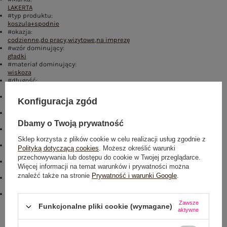
LAKERTA
#typ produktu:
koszula+spodnie
#okazja:
codzienne
,
do pracy
,
wizytowe
,
na imprezę
#wzór dominujący:
gładki
#materiał dominujący:
wiskoza
#długość:
długa
#rękaw:
Konfiguracja zgód
długi rękaw
#dekolt:
kołnierzyk
Dbamy o Twoją prywatność
#zapięcie:
guziki
Sklep korzysta z plików cookie w celu realizacji usług zgodnie z
#cechy dodatkowe:
Polityką dotyczącą cookies
. Możesz określić warunki
z paskiem
przechowywania lub dostępu do cookie w Twojej przeglądarce.
#skład materiału :
Więcej informacji na temat warunków i prywatności można
75% wiskoza
,
15% bawełna
,
10% poliester
znaleźć także na stronie
Prywatność i warunki Google
.
#sposób prania :
pranie w pralce w 30°C
#kieszenie:
boczne
Zawsze
Funkcjonalne pliki cookie (wymagane)
aktywne
Rozmiar: S/M