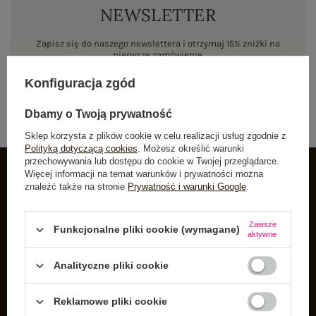
NEWSLETTER
Zapisz się do naszego newslettera i otrzymaj 15% zniżki na
pierwsze zamówienie
Konfiguracja zgód
ZAPISZ SIĘ
Dbamy o Twoją prywatność
Sklep korzysta z plików cookie w celu realizacji usług zgodnie z
Polityką dotyczącą cookies
. Możesz określić warunki
przechowywania lub dostępu do cookie w Twojej przeglądarce.
Więcej informacji na temat warunków i prywatności można
znaleźć także na stronie
Prywatność i warunki Google
.
INFORMACJE O BUTIK
Zarejestruj się
Zawsze
Funkcjonalne pliki cookie (wymagane)
aktywne
Koszyk
Listy zakupowe
Analityczne pliki cookie
Lista zakupionych produktów
Reklamowe pliki cookie
Historia transakcji