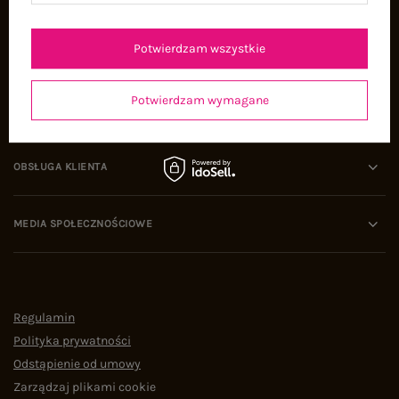
Oferty pracy
Współpraca
Potwierdzam wszystkie
Potwierdzam wymagane
POMOC I WSPARCIE
OBSŁUGA KLIENTA
MEDIA SPOŁECZNOŚCIOWE
Regulamin
Polityka prywatności
Odstąpienie od umowy
Zarządzaj plikami cookie