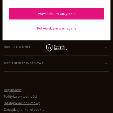
Oferty pracy
Współpraca
Potwierdzam wszystkie
Potwierdzam wymagane
POMOC I WSPARCIE
OBSŁUGA KLIENTA
MEDIA SPOŁECZNOŚCIOWE
Regulamin
Polityka prywatności
Odstąpienie od umowy
Zarządzaj plikami cookie