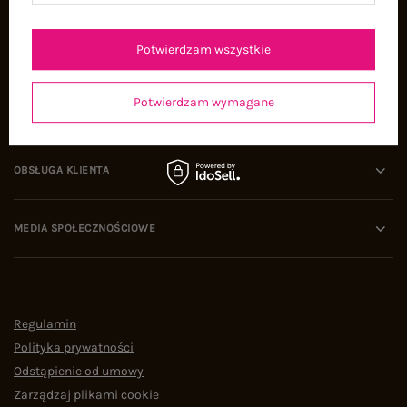
Oferty pracy
Współpraca
Potwierdzam wszystkie
Potwierdzam wymagane
POMOC I WSPARCIE
OBSŁUGA KLIENTA
MEDIA SPOŁECZNOŚCIOWE
Regulamin
Polityka prywatności
Odstąpienie od umowy
Zarządzaj plikami cookie