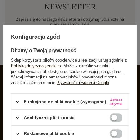
NEWSLETTER
Zapisz się do naszego newslettera i otrzymaj 15% zniżki na
pierwsze zamówienie
Konfiguracja zgód
ZAPISZ SIĘ
Dbamy o Twoją prywatność
Sklep korzysta z plików cookie w celu realizacji usług zgodnie z
Polityką dotyczącą cookies
. Możesz określić warunki
przechowywania lub dostępu do cookie w Twojej przeglądarce.
Więcej informacji na temat warunków i prywatności można
znaleźć także na stronie
Prywatność i warunki Google
.
INFORMACJE O BUTIK
Zarejestruj się
Zawsze
Funkcjonalne pliki cookie (wymagane)
aktywne
Koszyk
Listy zakupowe
Analityczne pliki cookie
Lista zakupionych produktów
Reklamowe pliki cookie
Historia transakcji