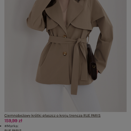
Ciemnobeżowy krótki płaszcz o kroju trencza RUE PARIS
159,99 zł
#Marka:
RUE PARIS