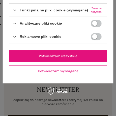
#modelka:
Modelka ma na sobie rozmiar one size. Wymiary modelki: wzrost 173
Zawsze
Funkcjonalne pliki cookie (wymagane)
cm, biust 85 cm, talia 62 cm, biodra 95 cm
aktywne
Buy the look:
#D22D7D#FFFFFF
Analityczne pliki cookie
emblemat:
txt_BESTSELLER#D22D7D#FFFFFF
,
dół
,
lewo
,
col
Reklamowe pliki cookie
Rozmiar: One size
Centrum Logistyczne Nadarzyn
Dostępny
Potwierdzam wszystkie
Potwierdzam wymagane
NEWSLETTER
Zapisz się do naszego newslettera i otrzymaj 15% zniżki na
pierwsze zamówienie