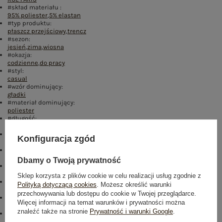
#skład materiału :
95% poliester
,
5% elastan
#typ produktu:
płaszcz przejściowy
,
trencz
#sezon:
jesień
,
zima
,
wiosna
#okazja:
codzienne
,
do pracy
#styl:
casual
#wzór dominujący:
gładki
#materiał dominujący:
poliester
#długość:
krótka
#dekolt:
Konfiguracja zgód
kołnierzyk
#zapięcie:
wiązanie
,
guziki
,
jednorzędowe
Dbamy o Twoją prywatność
#wypełnienie:
nie dotyczy
Sklep korzysta z plików cookie w celu realizacji usług zgodnie z
#ocieplenie:
Polityką dotyczącą cookies
. Możesz określić warunki
bez ocieplenia
przechowywania lub dostępu do cookie w Twojej przeglądarce.
#cechy dodatkowe:
Więcej informacji na temat warunków i prywatności można
z podszewką
,
kieszenie
,
z paskiem
znaleźć także na stronie
Prywatność i warunki Google
.
#sposób prania :
pranie w pralce w 30°C