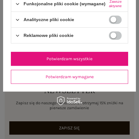
Rozmiar: S/M
Zawsze
Funkcjonalne pliki cookie (wymagane)
aktywne
Centrum Logistyczne Nadarzyn
Dostępny
Analityczne pliki cookie
Rozmiar: L/XL
Reklamowe pliki cookie
Centrum Logistyczne Nadarzyn
Dostępny
Potwierdzam wszystkie
Potwierdzam wymagane
NEWSLETTER
Zapisz się do naszego newslettera i otrzymaj 15% zniżki na
pierwsze zamówienie
ZAPISZ SIĘ