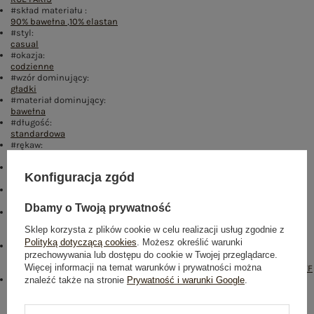
#skład materiału :
90% bawełna
,
10% elastan
#styl:
casual
#okazja:
codzienne
#wzór dominujący:
gładki
#materiał dominujący:
bawełna
#długość:
standardowa
#rękaw:
krótki rękaw
#dekolt:
Konfiguracja zgód
okrągły
#sposób prania :
pranie w pralce w 30°C
Dbamy o Twoją prywatność
#modelka:
Modelka ma na sobie rozmiar S/M. Wymiary modelki: wzrost 169 cm,
Sklep korzysta z plików cookie w celu realizacji usług zgodnie z
biust 88 cm, talia 68 cm, biodra 89 cm
Polityką dotyczącą cookies
. Możesz określić warunki
emblemat_FP:
przechowywania lub dostępu do cookie w Twojej przeglądarce.
txt_COTTON
Więcej informacji na temat warunków i prywatności można
COMFORT#546070#FFFFFF
,
dół
,
lewo
,
col
,
txt_BESTSELLER#0FA67E#FFFFFF
Buy the look:
znaleźć także na stronie
Prywatność i warunki Google
.
#D22D7D#FFFFFF