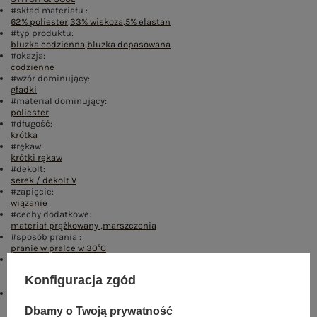
#skład materiału :
62% poliester
,
33% wiskoza
,
5% elastan
#typ produktu:
bluzka codzienna
,
bluzka dopasowana
#okazja:
codzienne
#wzór dominujący:
gładki
#materiał dominujący:
poliester
#długość:
krótka
#rękaw:
krótki rękaw
#dekolt:
serek / dekolt V
#zapięcie:
wiązanie
#cechy dodatkowe:
materiał prążkowany
,
marszczenia
#sposób prania :
pranie w pralce w 30°C
#modelka:
Modelka ma na sobie rozmiar S. Wymiary modelki: wzrost 169 cm,
Konfiguracja zgód
biust 88 cm, talia 68 cm, biodra 89 cm
emblemat_FP:
dół
,
lewo
,
col
Dbamy o Twoją prywatność