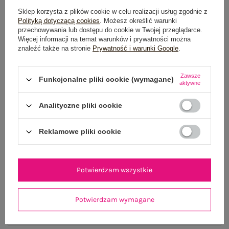
Rozmiar: XS
Sklep korzysta z plików cookie w celu realizacji usług zgodnie z
Polityką dotyczącą cookies
. Możesz określić warunki
Centrum Logistyczne Nadarzyn
przechowywania lub dostępu do cookie w Twojej przeglądarce.
Dostępny
Więcej informacji na temat warunków i prywatności można
znaleźć także na stronie
Prywatność i warunki Google
.
Rozmiar: S
Centrum Logistyczne Nadarzyn
Zawsze
Dostępny
Funkcjonalne pliki cookie (wymagane)
aktywne
Rozmiar: M
Analityczne pliki cookie
Centrum Logistyczne Nadarzyn
Dostępny
Reklamowe pliki cookie
Rozmiar: L
Centrum Logistyczne Nadarzyn
Potwierdzam wszystkie
Dostępny
Rozmiar: XL
Potwierdzam wymagane
Centrum Logistyczne Nadarzyn
Dostępny