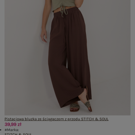
Pistacjowa bluzka ze ściągaczem z przodu STITCH & SOUL
39,99 zł
#Marka:
STITCH & SOUL