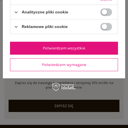
txt_BESTSELLER#D22D7D#FFFFFF
,
dół
,
lewo
,
col
Analityczne pliki cookie
Rozmiar: One size
Centrum Logistyczne Nadarzyn
Reklamowe pliki cookie
Dostępny
Potwierdzam wszystkie
Potwierdzam wymagane
NEWSLETTER
Zapisz się do naszego newslettera i otrzymaj 15% zniżki na
pierwsze zamówienie
ZAPISZ SIĘ