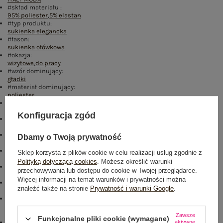
#skład materiału :
95% poliester
,
5% elastan
#typ produktu:
sukienka elegancka
#fason:
sukienka ołówkowa
#okazja:
wizytowe
,
do pracy
#wzór dominujący:
gładki
#materiał dominujący:
poliester
#długość:
przed kolano
Konfiguracja zgód
#rękaw:
krótki rękaw
#dekolt:
Dbamy o Twoją prywatność
kopertowy
#zapięcie:
Sklep korzysta z plików cookie w celu realizacji usług zgodnie z
guziki
,
jednorzędowe
Polityką dotyczącą cookies
. Możesz określić warunki
#cechy dodatkowe:
przechowywania lub dostępu do cookie w Twojej przeglądarce.
marszczenia
,
bufiasty rękaw
Więcej informacji na temat warunków i prywatności można
#sposób prania :
znaleźć także na stronie
Prywatność i warunki Google
.
pranie w pralce w 30°C
#modelka:
Modelka ma na sobie rozmiar one size. Wymiary modelki: wzrost 169
cm, biust 88 cm, talia 68 cm, biodra 89 cm
Zawsze
Funkcjonalne pliki cookie (wymagane)
emblemat:
aktywne