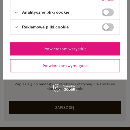
txt_COTTON COMFORT#546070#FFFFFF
,
dół
,
lewo
,
col
Analityczne pliki cookie
Rozmiar: One size
Centrum Logistyczne Nadarzyn
Reklamowe pliki cookie
Dostępny
Potwierdzam wszystkie
Potwierdzam wymagane
NEWSLETTER
Zapisz się do naszego newslettera i otrzymaj 15% zniżki na
pierwsze zamówienie
ZAPISZ SIĘ