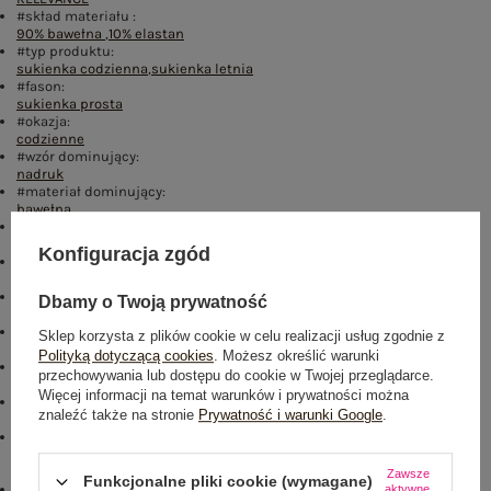
#skład materiału :
90% bawełna
,
10% elastan
#typ produktu:
sukienka codzienna
,
sukienka letnia
#fason:
sukienka prosta
#okazja:
codzienne
#wzór dominujący:
nadruk
#materiał dominujący:
bawełna
#długość:
przed kolano
Konfiguracja zgód
#rękaw:
krótki rękaw
#dekolt:
Dbamy o Twoją prywatność
serek / dekolt V
#zapięcie:
Sklep korzysta z plików cookie w celu realizacji usług zgodnie z
brak
Polityką dotyczącą cookies
. Możesz określić warunki
#cechy dodatkowe:
przechowywania lub dostępu do cookie w Twojej przeglądarce.
kieszenie
Więcej informacji na temat warunków i prywatności można
#sposób prania :
znaleźć także na stronie
Prywatność i warunki Google
.
pranie w pralce w 30°C
#modelka:
Modelka ma na sobie rozmiar one size. Wymiary modelki: wzrost 164
cm, biust 88 cm, talia 62 cm, biodra 90 cm
Zawsze
Funkcjonalne pliki cookie (wymagane)
emblemat_FP:
aktywne