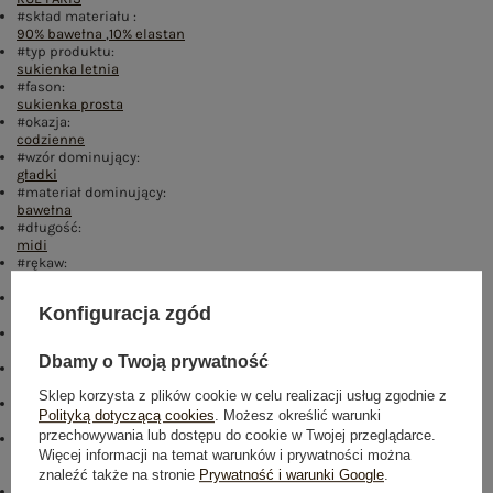
#skład materiału :
90% bawełna
,
10% elastan
#typ produktu:
sukienka letnia
#fason:
sukienka prosta
#okazja:
codzienne
#wzór dominujący:
gładki
#materiał dominujący:
bawełna
#długość:
midi
#rękaw:
krótki rękaw
#dekolt:
Konfiguracja zgód
serek / dekolt V
#zapięcie:
wiązanie
Dbamy o Twoją prywatność
#cechy dodatkowe:
z paskiem
Sklep korzysta z plików cookie w celu realizacji usług zgodnie z
#sposób prania :
Polityką dotyczącą cookies
. Możesz określić warunki
pranie w pralce w 30°C
przechowywania lub dostępu do cookie w Twojej przeglądarce.
#modelka:
Więcej informacji na temat warunków i prywatności można
Modelka ma na sobie rozmiar S/M. Wymiary modelki: wzrost 169 cm,
biust 88 cm, talia 68 cm, biodra 89 cm
znaleźć także na stronie
Prywatność i warunki Google
.
emblemat_FP: