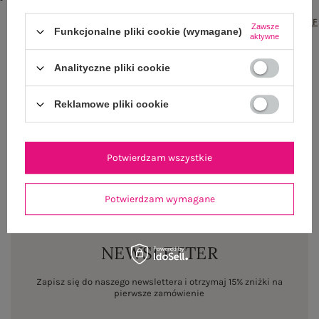
txt_COTTON
COMFORT#546070#FFFFFF
,
dół
,
lewo
,
col
,
txt_BESTSELLER#0FA67E#FFFFFF
Zawsze
Funkcjonalne pliki cookie (wymagane)
aktywne
Rozmiar: S/M
Centrum Logistyczne Nadarzyn
Analityczne pliki cookie
Dostępny
Reklamowe pliki cookie
Rozmiar: L/XL
Centrum Logistyczne Nadarzyn
Dostępny
Potwierdzam wszystkie
Potwierdzam wymagane
NEWSLETTER
Zapisz się do naszego newslettera i otrzymaj 15% zniżki na
pierwsze zamówienie