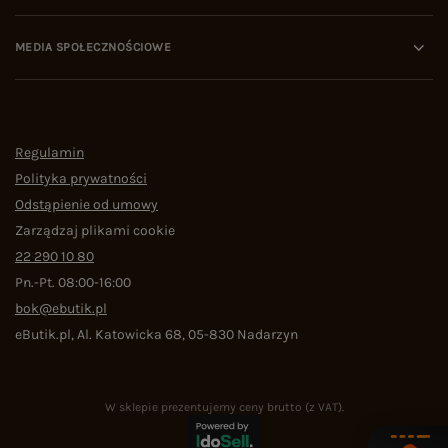
MEDIA SPOŁECZNOŚCIOWE
Regulamin
Polityka prywatności
Odstąpienie od umowy
Zarządzaj plikami cookie
22 290 10 80
Pn.-Pt. 08:00-16:00
bok@ebutik.pl
eButik.pl
,
Al. Katowicka 68
,
05-830
Nadarzyn
W sklepie prezentujemy ceny brutto (z VAT).