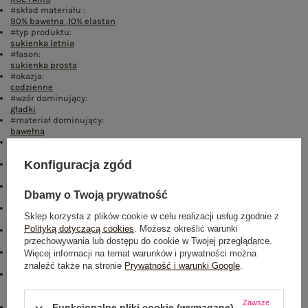
#skład materiału :
90% bawełna
,
10% elastan
#typ produktu:
sukienka letnia
#fason:
sukienka prosta
#okazja:
codzienne
#wzór dominujący:
gładki
#materiał dominujący:
bawełna
#długość:
midi
Konfiguracja zgód
#rękaw:
krótki rękaw
#dekolt:
Dbamy o Twoją prywatność
serek / dekolt V
#zapięcie:
Sklep korzysta z plików cookie w celu realizacji usług zgodnie z
wiązanie
Polityką dotyczącą cookies
. Możesz określić warunki
#cechy dodatkowe:
przechowywania lub dostępu do cookie w Twojej przeglądarce.
z paskiem
#sposób prania :
Więcej informacji na temat warunków i prywatności można
pranie w pralce w 30°C
znaleźć także na stronie
Prywatność i warunki Google
.
#modelka:
Modelka ma na sobie rozmiar S/M. Wymiary modelki: wzrost 164 cm,
biust 88 cm, talia 62 cm, biodra 90 cm
Zawsze
Funkcjonalne pliki cookie (wymagane)
emblemat_FP: