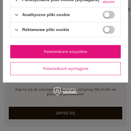
aktywne
txt_COTTON
COMFORT#546070#FFFFFF
,
dół
,
lewo
,
col
,
txt_BESTSELLER#0FA67E#FFFFFF
Analityczne pliki cookie
Rozmiar: L/XL
Centrum Logistyczne Nadarzyn
Reklamowe pliki cookie
Dostępny
Potwierdzam wszystkie
Potwierdzam wymagane
NEWSLETTER
Zapisz się do naszego newslettera i otrzymaj 15% zniżki na
pierwsze zamówienie
ZAPISZ SIĘ