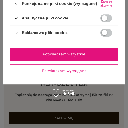
Rozmiar: S/M
Zawsze
Funkcjonalne pliki cookie (wymagane)
aktywne
Centrum Logistyczne Nadarzyn
Dostępny
Analityczne pliki cookie
Rozmiar: L/XL
Reklamowe pliki cookie
Centrum Logistyczne Nadarzyn
Dostępny
Potwierdzam wszystkie
Potwierdzam wymagane
NEWSLETTER
Zapisz się do naszego newslettera i otrzymaj 15% zniżki na
pierwsze zamówienie
ZAPISZ SIĘ