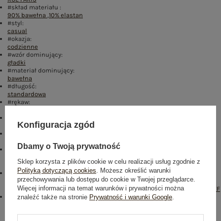
#skład materiału :
90% bawełna
,
10% elastan
#styl:
casual
#okazja:
codzienne
#wzór dominujący:
gładki
#materiał dominujący:
bawełna
#długość:
standardowa
#rękaw:
krótki rękaw
#dekolt:
Konfiguracja zgód
okrągły
#sposób prania :
pranie w pralce w 30°C
Dbamy o Twoją prywatność
#modelka:
Modelka ma na sobie rozmiar S/M. Wymiary modelki: wzrost 169 cm,
Sklep korzysta z plików cookie w celu realizacji usług zgodnie z
biust 88 cm, talia 68 cm, biodra 89 cm
Polityką dotyczącą cookies
. Możesz określić warunki
emblemat_FP:
przechowywania lub dostępu do cookie w Twojej przeglądarce.
txt_COTTON
Więcej informacji na temat warunków i prywatności można
COMFORT#546070#FFFFFF
,
dół
,
lewo
,
col
,
txt_BESTSELLER#0FA67E#FFFFFF
Buy the look:
znaleźć także na stronie
Prywatność i warunki Google
.
#D22D7D#FFFFFF