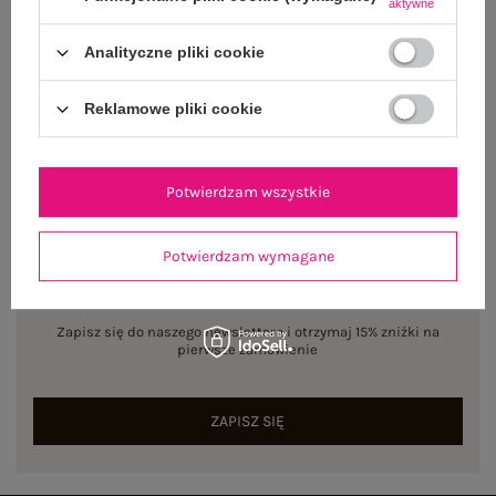
aktywne
Dostępny
Analityczne pliki cookie
Rozmiar: L/XL
Centrum Logistyczne Nadarzyn
Reklamowe pliki cookie
Dostępny
Potwierdzam wszystkie
Potwierdzam wymagane
NEWSLETTER
Zapisz się do naszego newslettera i otrzymaj 15% zniżki na
pierwsze zamówienie
ZAPISZ SIĘ