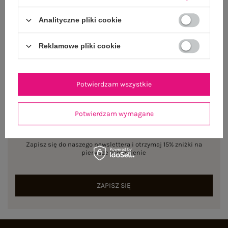
Analityczne pliki cookie
Rozmiar: L/XL
Centrum Logistyczne Nadarzyn
Dostępny
Reklamowe pliki cookie
Potwierdzam wszystkie
Potwierdzam wymagane
NEWSLETTER
Zapisz się do naszego newslettera i otrzymaj 15% zniżki na
pierwsze zamówienie
ZAPISZ SIĘ