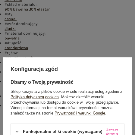
#skład materiału :
90% bawełna
,
10% elastan
#styl:
casual
#wzór dominujący:
gładki
#materiał dominujący:
bawełna
#długość:
standardowa
#rękaw:
na ramiączkach
#dekolt:
kwadratowy
Konfiguracja zgód
#sposób prania :
pranie w pralce w 30°C
#modelka:
Dbamy o Twoją prywatność
Modelka ma na sobie rozmiar S/M. Wymiary modelki: wzrost 169 cm,
biust 88 cm, talia 68 cm, biodra 89 cm
Sklep korzysta z plików cookie w celu realizacji usług zgodnie z
emblemat_FP:
Polityką dotyczącą cookies
. Możesz określić warunki
txt_COTTON COMFORT#546070#FFFFFF
,
dół
,
lewo
,
col
przechowywania lub dostępu do cookie w Twojej przeglądarce.
emblemat:
Więcej informacji na temat warunków i prywatności można
txt_BESTSELLER#D22D7D#FFFFFF
,
dół
,
lewo
,
col
znaleźć także na stronie
Prywatność i warunki Google
.
Rozmiar: S/M
Centrum Logistyczne Nadarzyn
Zawsze
Funkcjonalne pliki cookie (wymagane)
aktywne
Dostępny