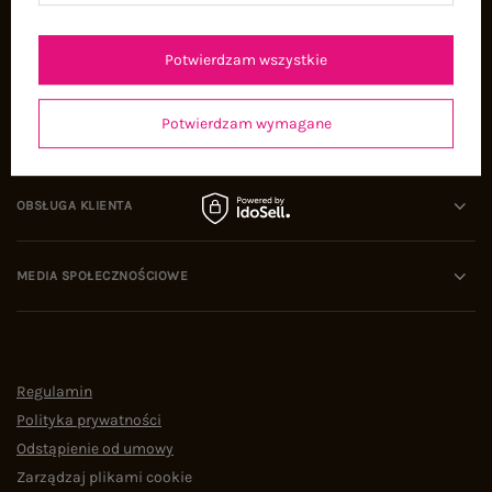
Oferty pracy
Współpraca
Potwierdzam wszystkie
Potwierdzam wymagane
POMOC I WSPARCIE
OBSŁUGA KLIENTA
MEDIA SPOŁECZNOŚCIOWE
Regulamin
Polityka prywatności
Odstąpienie od umowy
Zarządzaj plikami cookie