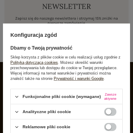
NEWSLETTER
Zapisz się do naszego newslettera i otrzymaj 15% zniżki na
pierwsze zamówienie
Konfiguracja zgód
ZAPISZ SIĘ
Dbamy o Twoją prywatność
Sklep korzysta z plików cookie w celu realizacji usług zgodnie z
Polityką dotyczącą cookies
. Możesz określić warunki
przechowywania lub dostępu do cookie w Twojej przeglądarce.
Więcej informacji na temat warunków i prywatności można
znaleźć także na stronie
Prywatność i warunki Google
.
INFORMACJE O BUTIK
Zarejestruj się
Zawsze
Funkcjonalne pliki cookie (wymagane)
aktywne
Koszyk
Listy zakupowe
Analityczne pliki cookie
Lista zakupionych produktów
Reklamowe pliki cookie
Historia transakcji