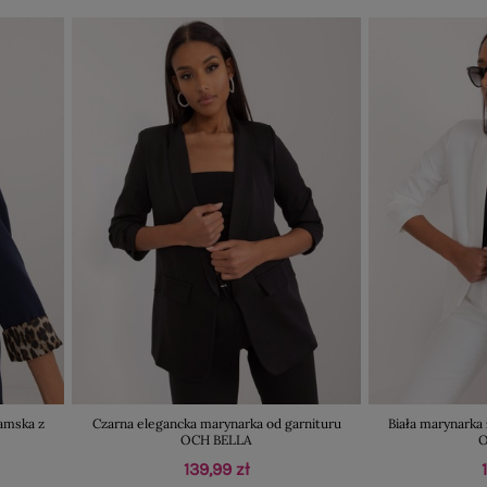
amska z
Czarna elegancka marynarka od garnituru
Biała marynark
OCH BELLA
O
139,99 zł