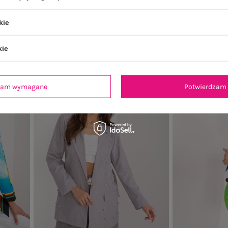
A
marsz
169,99 zł
kie
Najniższa ce
kie
-38%
dzam wymagane
Potwierdzam 