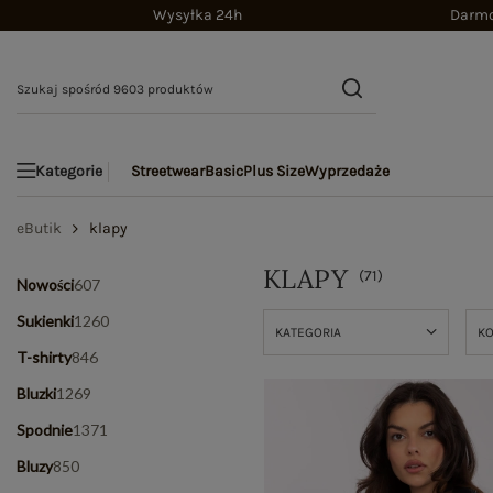
Wysyłka 24h
Darmo
Streetwear
Basic
Plus Size
Wyprzedaże
Kategorie
eButik
klapy
KLAPY
(
71
)
Nowości
607
Sukienki
1260
KATEGORIA
K
T-shirty
846
Bluzki
1269
Spodnie
1371
Bluzy
850