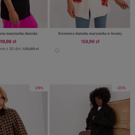
czna marynarka damska
Kremowa damska marynarka w kwiaty
119,99 zł
159,99 zł
na z 30 dni:
139,99 zł
-29%
-20%