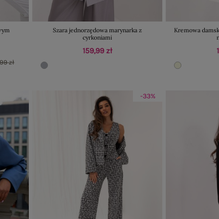
owym
Szara jednorzędowa marynarka z
Kremowa damska
cyrkoniami
159,99 zł
99 zł
-33%