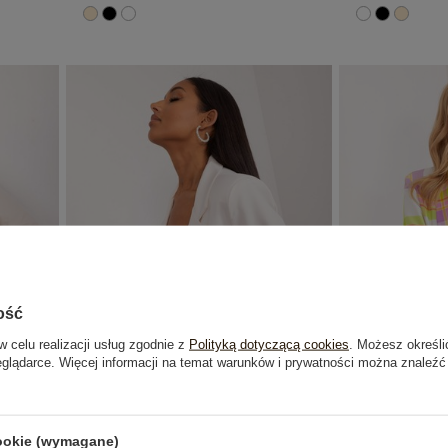
ość
w celu realizacji usług zgodnie z
Polityką dotyczącą cookies
. Możesz określi
eglądarce. Więcej informacji na temat warunków i prywatności można znaleźć
rka z
Ecru marynarka z podszewką OCH BELLA
Limonkowo
cookie (wymagane)