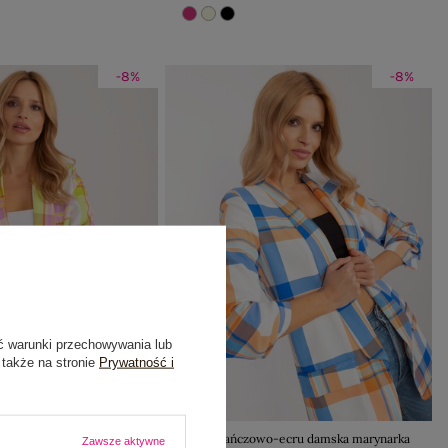
-8%
-8%
ć warunki przechowywania lub
 także na stronie
Prywatność i
-ecru marynarka z
Pomarańczowo-ecru damska marynarka
Zawsze aktywne