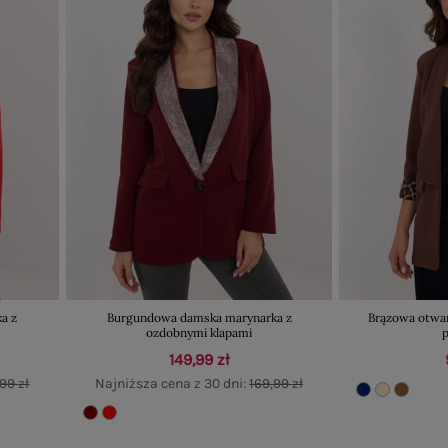
a z
Burgundowa damska marynarka z
Brązowa otwa
ozdobnymi klapami
149,99 zł
99 zł
Najniższa cena z 30 dni:
169,99 zł