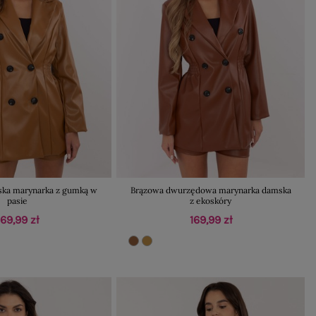
ka marynarka z gumką w
Brązowa dwurzędowa marynarka damska
pasie
z ekoskóry
169,99 zł
169,99 zł