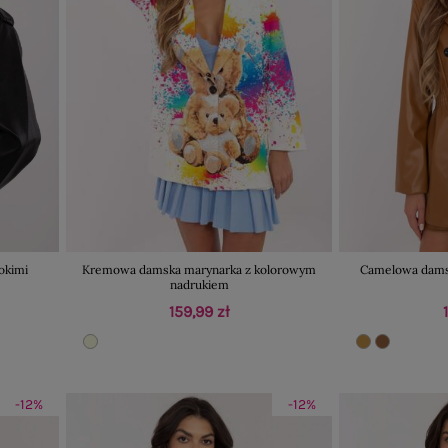
okimi
Kremowa damska marynarka z kolorowym
Camelowa dams
nadrukiem
159,99 zł
-12%
-12%