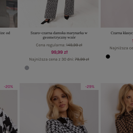
ize od
Szaro-czarna damska marynarka w
Czarna klasy
geometryczny wzór
Cena regularna:
149,99 zł
Najniższa ce
99,99 zł
Najniższa cena z 30 dni:
79,99 zł
-20%
-29%