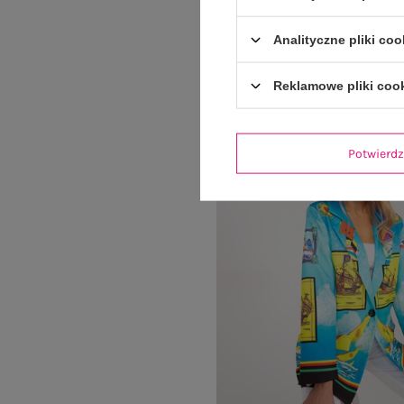
marszczeniami OCH BELL
139,99 zł
Analityczne pliki coo
Reklamowe pliki coo
Potwier