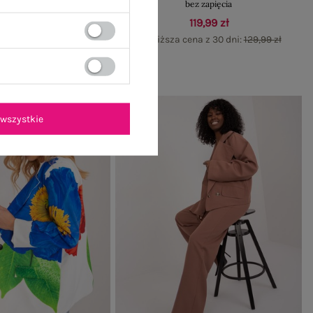
czonym rękawem
bez zapięcia
119,99 zł
119,99 zł
na z 30 dni:
129,99 zł
Najniższa cena z 30 dni:
129,99 zł
wszystkie