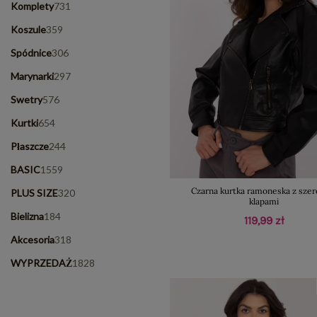
Komplety
731
Koszule
359
Spódnice
306
Marynarki
297
Swetry
576
Kurtki
654
Płaszcze
244
BASIC
1559
Czarna kurtka ramoneska z szer
PLUS SIZE
320
klapami
Bielizna
184
119,99 zł
Akcesoria
318
WYPRZEDAŻ
1828