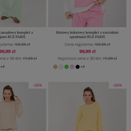
 casualowy komplet z
Różowy kolorowy komplet z szerokimi
cjami RUE PARIS
spodniami RUE PARIS
gularna:
159,99 zł
Cena regularna:
159,99 zł
99,99 zł
99,99 zł
ena z 30 dni:
111,99 zł
Najniższa cena z 30 dni:
111,99 zł
+4
+4
-20%
-20%