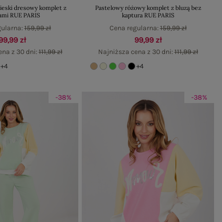
ieski dresowy komplet z
Pastelowy różowy komplet z bluzą bez
ami RUE PARIS
kaptura RUE PARIS
gularna:
159,99 zł
Cena regularna:
159,99 zł
99,99 zł
99,99 zł
ena z 30 dni:
111,99 zł
Najniższa cena z 30 dni:
111,99 zł
+4
+4
-38%
-38%