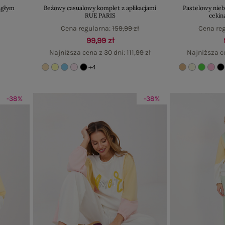
rągłym
Beżowy casualowy komplet z aplikacjami
Pastelowy nieb
RUE PARIS
cekin
Cena regularna:
159,99 zł
Cena re
99,99 zł
Najniższa cena z 30 dni:
111,99 zł
Najniższa c
+4
-38%
-38%