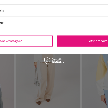
64,99 zł
kie
kie
-38%
dzam wymagane
Potwierdzam 