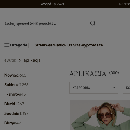
Wysyłka 24h
Darmo
Streetwear
Basic
Plus Size
Wyprzedaże
Kategorie
eButik
aplikacja
APLIKACJA
(
399
)
Nowości
605
Sukienki
1253
KATEGORIA
K
T-shirty
845
Bluzki
1267
Spodnie
1357
Bluzy
847