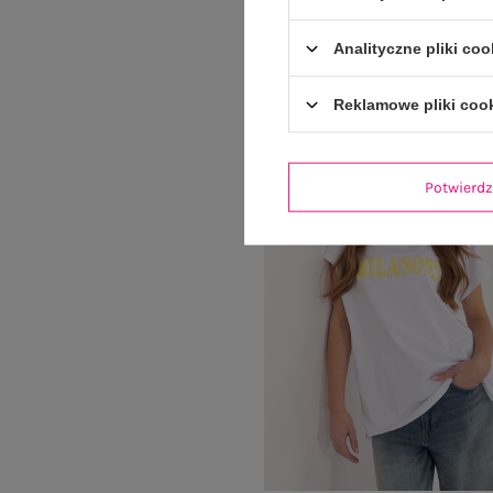
64,99 zł
Analityczne pliki coo
Reklamowe pliki coo
Potwier