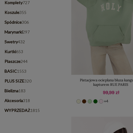
Komplety
727
Koszule
355
Spódnice
306
Marynarki
297
Swetry
432
Kurtki
653
Płaszcze
244
BASIC
1553
Pistacjowa ocieplana bluza kang
PLUS SIZE
320
kapturem RUE PARIS
Bielizna
183
99,99 zł
Akcesoria
318
+4
WYPRZEDAŻ
1815