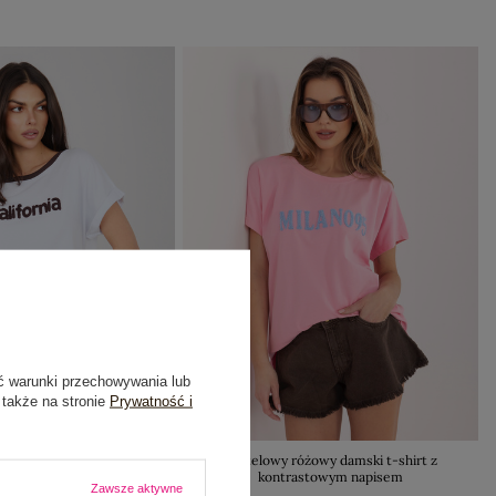
ć warunki przechowywania lub
 także na stronie
Prywatność i
 bluzka z krótkim rękawem
Pastelowy różowy damski t-shirt z
kontrastowym napisem
64,99 zł
Zawsze aktywne