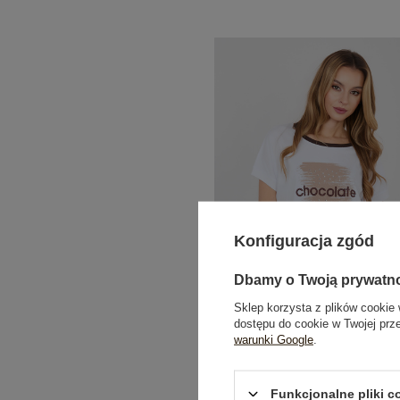
Konfiguracja zgód
Dbamy o Twoją prywatn
Sklep korzysta z plików cookie 
dostępu do cookie w Twojej prz
warunki Google
.
Ecru casualowa bluzka z kontra
dekoltem
Funkcjonalne pliki 