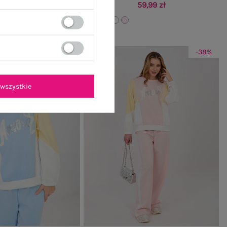
59,99 zł
-38%
-38%
wszystkie