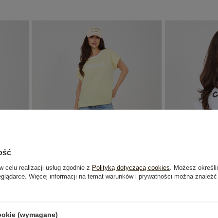
ość
w celu realizacji usług zgodnie z
Polityką dotyczącą cookies
. Możesz określi
eglądarce. Więcej informacji na temat warunków i prywatności można znaleźć
stowym
Jasnożółta casualowa bluzka oversize z
Biała casualowa
bawełny
cookie (wymagane)