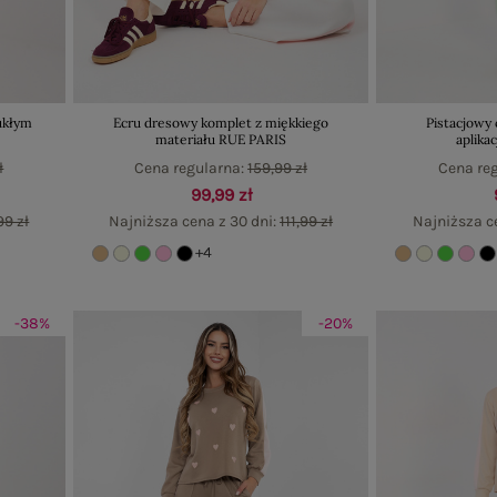
ukłym
Ecru dresowy komplet z miękkiego
Pistacjowy
materiału RUE PARIS
aplika
ł
Cena regularna:
159,99 zł
Cena re
99,99 zł
99 zł
Najniższa cena z 30 dni:
111,99 zł
Najniższa c
+4
-38%
-20%