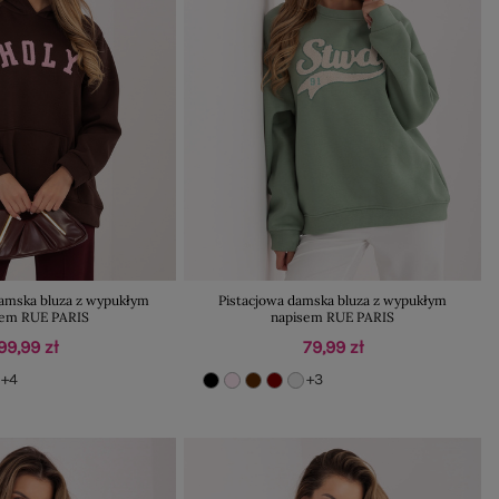
amska bluza z wypukłym
Pistacjowa damska bluza z wypukłym
sem RUE PARIS
napisem RUE PARIS
99,99 zł
79,99 zł
+4
+3