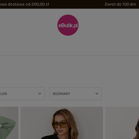
wa dostawa od 200,00 zł
Zwrot do 100 dni
OLOR
ROZMIARY