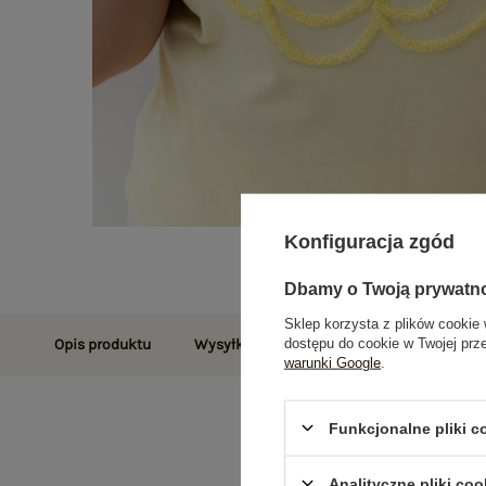
Konfiguracja zgód
Dbamy o Twoją prywatn
Sklep korzysta z plików cookie 
dostępu do cookie w Twojej prz
Opis produktu
Wysyłka i dostawa
Zwroty i reklamac
warunki Google
.
Funkcjonalne pliki 
Analityczne pliki coo