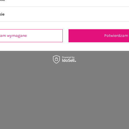
kie
dzam wymagane
Potwierdzam 