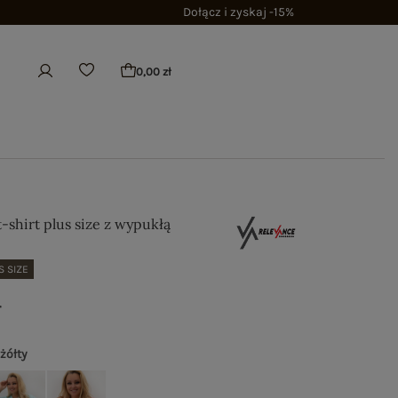
Dołącz i zyskaj -15%
0,00 zł
t-shirt plus size z wypukłą
S SIZE
ł
 żółty