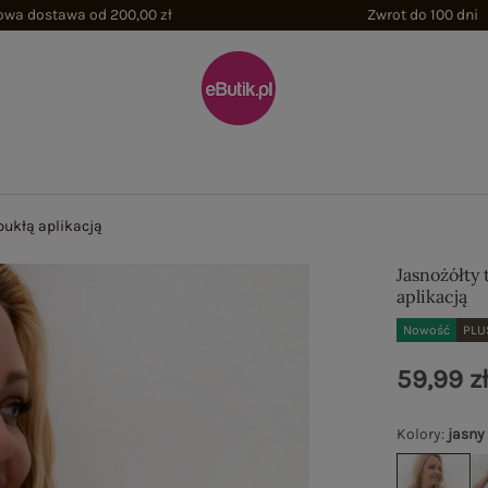
wa dostawa od 200,00 zł
Zwrot do 100 dni
ypukłą aplikacją
Jasnożółty 
aplikacją
Nowość
PLU
59,99 z
Kolory
:
jasny