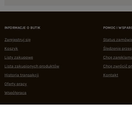
INFORMACJE O BUTIK
POMOC I WSPAR
Zarejestruj się
Status zamówi
Koszyk
Śledzenie przes
Listy zakupowe
Chcę zareklam
Lista zakupionych produktów
Chcę zwrócić p
Historia transakcji
Kontakt
Oferty pracy
Współpraca
Regulamin
Polityka prywatności
Odstąpienie od umowy
Zarządzaj