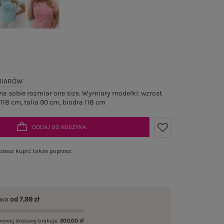
MIARÓW
a sobie rozmiar one size. Wymiary modelki: wzrost
 118 cm, talia 90 cm, biodra 118 cm
DODAJ DO KOSZYKA
żesz kupić także poprzez:
awa
od 7,99 zł
mowej dostawy brakuje
200,00 zł