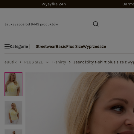
Wysyłka 24h
Darmo
Streetwear
Basic
Plus Size
Wyprzedaże
Kategorie
eButik
PLUS SIZE
T-shirty
Jasnożółty t-shirt plus size z w