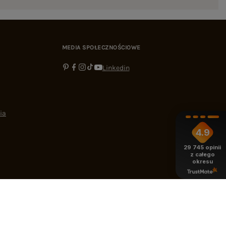
MEDIA SPOŁECZNOŚCIOWE
Linkedin
ia
4.9
29 745
opinii
z całego
okresu
-16:00
bok@ebutik.pl
eButik.pl
,
Al. Katowicka 68
,
05-830
Nadarzyn