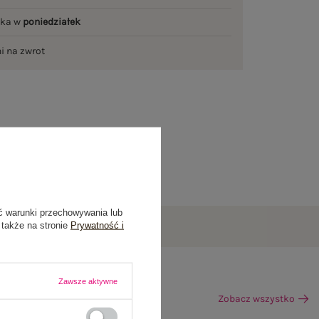
łka w
poniedziałek
ni na zwrot
ć warunki przechowywania lub
 także na stronie
Prywatność i
Zawsze aktywne
Zobacz wszystko