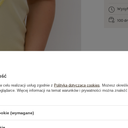
Wysy
100 d
ość
w celu realizacji usług zgodnie z
Polityką dotyczącą cookies
. Możesz określi
eglądarce. Więcej informacji na temat warunków i prywatności można znaleźć
je
Opinie o produkcie
(0)
cookie (wymagane)
OSTATNIO OGLĄDANE
kie