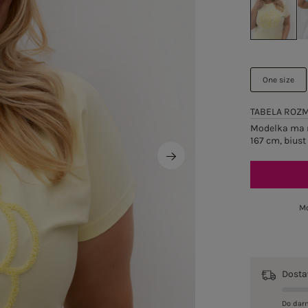
One size
TABELA ROZ
Modelka ma n
167 cm, biust
Mo
Dost
Do dar