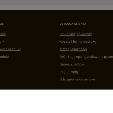
CIE
OBSŁUGA KLIENTA
enia
Reklamacje | Zwroty
yłki
Koszty i formy dostawy
ować produkt
Metody płatności
rodukt
FAQ - Najczęściej zadawane pytan
Opinie klientów
Regulaminy
Odstąpienie od umowy
 plikami cookie
22 290 10 80
Pn.-Pt. 08:00