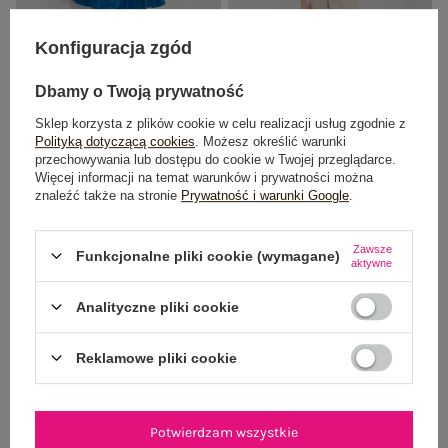
Konfiguracja zgód
Dbamy o Twoją prywatność
Sklep korzysta z plików cookie w celu realizacji usług zgodnie z
Polityką dotyczącą cookies
. Możesz określić warunki
Kobaltowe sztruksowe spodnie ze
Jasnobeżowe sztruksowe spodnie
przechowywania lub dostępu do cookie w Twojej przeglądarce.
zwężaną nogawką RUE PARIS
marchewki RUE PARIS
Więcej informacji na temat warunków i prywatności można
139,99 zł
139,99 zł
znaleźć także na stronie
Prywatność i warunki Google
.
+6
+6
Zawsze
Funkcjonalne pliki cookie (wymagane)
aktywne
Analityczne pliki cookie
Reklamowe pliki cookie
Potwierdzam wszystkie