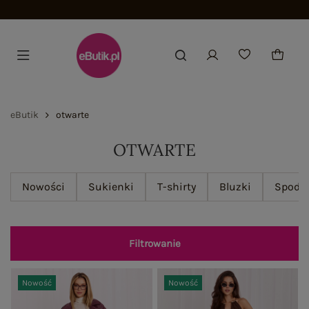
Dołącz i zyskaj -15%
eButik
otwarte
OTWARTE
Nowości
Sukienki
T-shirty
Bluzki
Spodn
Filtrowanie
Nowość
Nowość