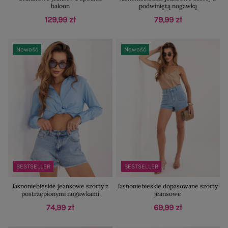
baloon
podwiniętą nogawką
129,99 zł
79,99 zł
Nowość
Nowość
BESTSELLER
BESTSELLER
Jasnoniebieskie jeansowe szorty z
Jasnoniebieskie dopasowane szorty
postrzępionymi nogawkami
jeansowe
74,99 zł
69,99 zł