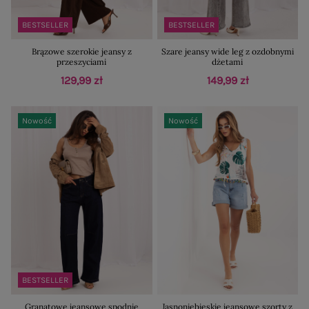
BESTSELLER
BESTSELLER
Brązowe szerokie jeansy z
Szare jeansy wide leg z ozdobnymi
przeszyciami
dżetami
129,99 zł
149,99 zł
Nowość
Nowość
BESTSELLER
Granatowe jeansowe spodnie
Jasnoniebieskie jeansowe szorty z