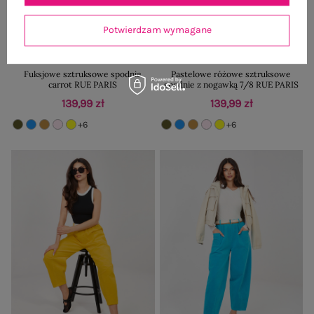
Potwierdzam wymagane
Fuksjowe sztruksowe spodnie
Pastelowe różowe sztruksowe
carrot RUE PARIS
spodnie z nogawką 7/8 RUE PARIS
139,99 zł
139,99 zł
+6
+6