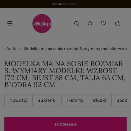
Zwrot do 100 dni
eButik
Modelka ma na sobie rozmiar S. Wymiary modelki: wzrost 1
MODELKA MA NA SOBIE ROZMIAR
S. WYMIARY MODELKI: WZROST
172 CM, BIUST 88 CM, TALIA 63 CM,
BIODRA 92 CM
Nowości
Sukienki
T-shirty
Bluzki
Spodn
Filtrowanie