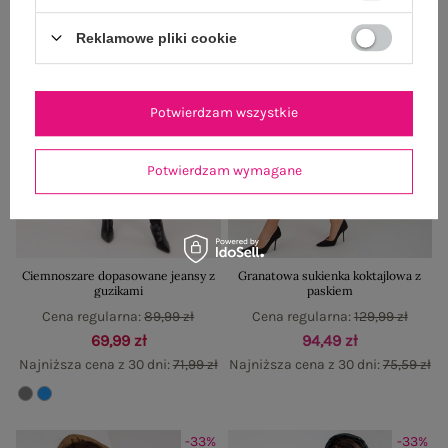
Reklamowe pliki cookie
Potwierdzam wszystkie
Potwierdzam wymagane
Ciemnoszare dopasowane jeansy z
Granatowa sukienka koktajlowa z
guzikami
paskiem
Cena regularna:
89,99 zł
Cena regularna:
129,99 zł
69,99 zł
94,49 zł
Najniższa cena z 30 dni:
71,99 zł
Najniższa cena z 30 dni:
75,59 zł
-33%
-33%