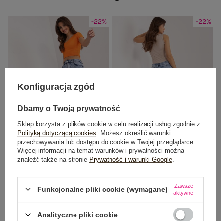
-22%
-22%
Konfiguracja zgód
Dbamy o Twoją prywatność
Sklep korzysta z plików cookie w celu realizacji usług zgodnie z
Polityką dotyczącą cookies
. Możesz określić warunki
przechowywania lub dostępu do cookie w Twojej przeglądarce.
Więcej informacji na temat warunków i prywatności można
Niebieskie jeansowe rurki z dziurami
Niebieskie jeansowe rurki high waist
znaleźć także na stronie
Prywatność i warunki Google
.
Cena regularna:
89,99 zł
Cena regularna:
89,99 zł
69,99 zł
69,99 zł
Zawsze
Funkcjonalne pliki cookie (wymagane)
aktywne
Najniższa cena z 30 dni:
71,99 zł
Najniższa cena z 30 dni:
71,99 zł
Analityczne pliki cookie
-22%
-27%