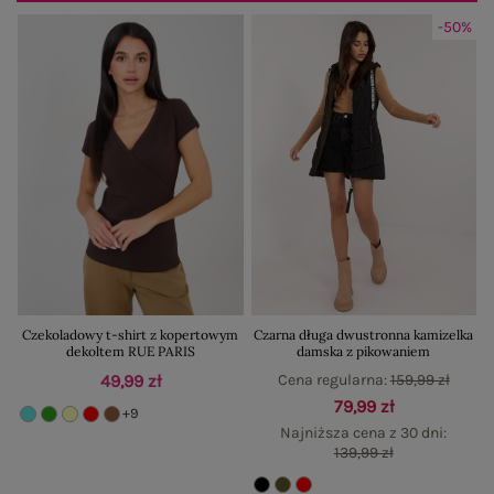
-50%
Czekoladowy t-shirt z kopertowym
Czarna długa dwustronna kamizelka
dekoltem RUE PARIS
damska z pikowaniem
49,99 zł
Cena regularna:
159,99 zł
79,99 zł
+9
Najniższa cena z 30 dni:
139,99 zł