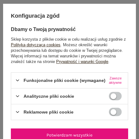
Konfiguracja zgód
Dostawa
od 7,99 zł
Dbamy o Twoją prywatność
Do darmowej dostawy brakuje
200,00 zł
Sklep korzysta z plików cookie w celu realizacji usług zgodnie z
Zamów w ciągu
07:07:05 sek.
,
Polityką dotyczącą cookies
. Możesz określić warunki
a wyślemy
jeszcze dzisiaj!
przechowywania lub dostępu do cookie w Twojej przeglądarce.
Więcej informacji na temat warunków i prywatności można
znaleźć także na stronie
Prywatność i warunki Google
.
100 dni na zwrot
Zawsze
Funkcjonalne pliki cookie (wymagane)
aktywne
OPIS PRODUKTU
Analityczne pliki cookie
GŁÓWNE PARAMETRY
Reklamowe pliki cookie
OPINIE O PRODUKCIE
(32)
WYSYŁKA I DOSTAWA
Potwierdzam wszystkie