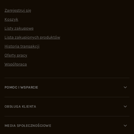
Zarejestruj się
Koszyk
Listy zakupowe
Lista zakupionych produktów
Historia transakcji
Oferty pracy
Współpraca
POMOC I WSPARCIE
OBSŁUGA KLIENTA
MEDIA SPOŁECZNOŚCIOWE