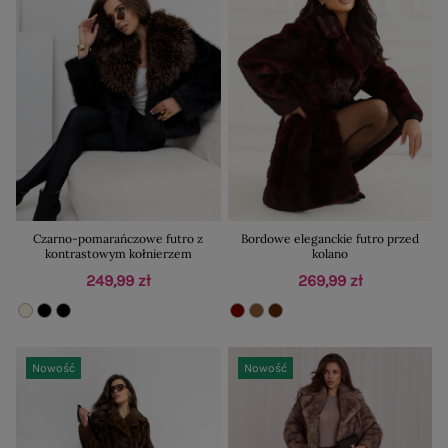
Czarno-pomarańczowe futro z
Bordowe eleganckie futro przed
kontrastowym kołnierzem
kolano
249,99 zł
269,99 zł
Nowość
Nowość