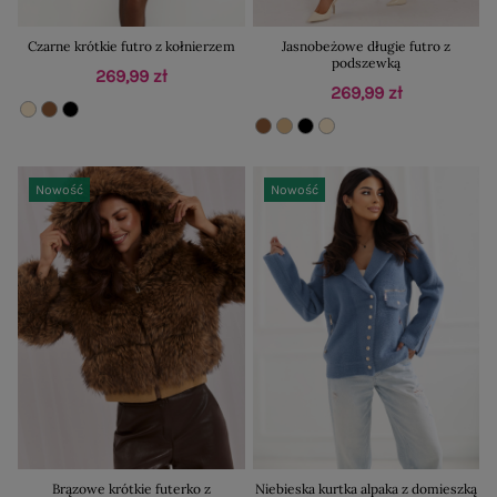
Czarne krótkie futro z kołnierzem
Jasnobeżowe długie futro z
podszewką
269,99 zł
269,99 zł
Nowość
Nowość
Brązowe krótkie futerko z
Niebieska kurtka alpaka z domieszką