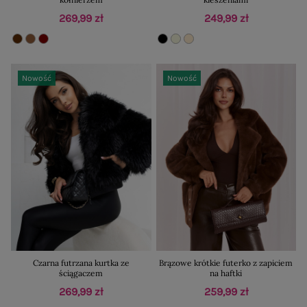
269,99 zł
249,99 zł
Nowość
Nowość
Czarna futrzana kurtka ze
Brązowe krótkie futerko z zapiciem
ściągaczem
na haftki
269,99 zł
259,99 zł