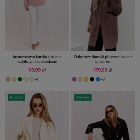
Jasnoróżowa kurtka alpaka z
Fioletowy damski płaszcz alpaka z
ozdobnymi zatrzaskami
kapturem
119,99 zł
179,99 zł
+1
+7
Nowość
Nowość