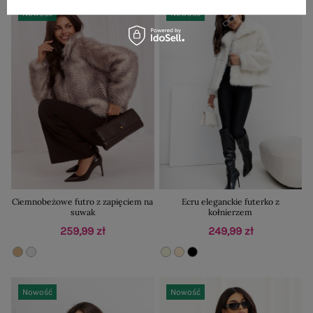
Nowość
Nowość
Ciemnobeżowe futro z zapięciem na
Ecru eleganckie futerko z
suwak
kołnierzem
259,99 zł
249,99 zł
Nowość
Nowość