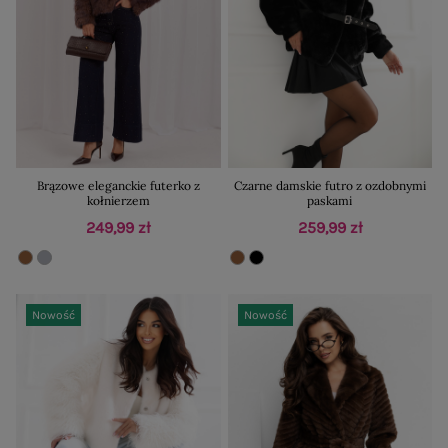
Brązowe eleganckie futerko z
Czarne damskie futro z ozdobnymi
kołnierzem
paskami
249,99 zł
259,99 zł
Nowość
Nowość