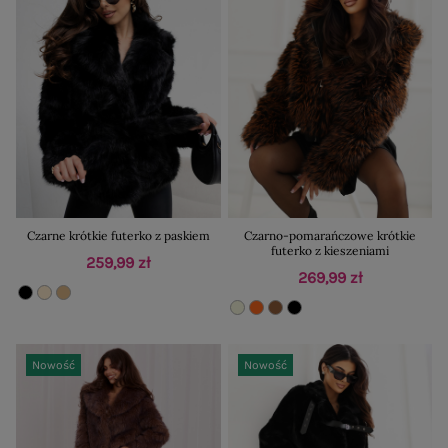
Czarne krótkie futerko z paskiem
Czarno-pomarańczowe krótkie
futerko z kieszeniami
259,99 zł
269,99 zł
Nowość
Nowość