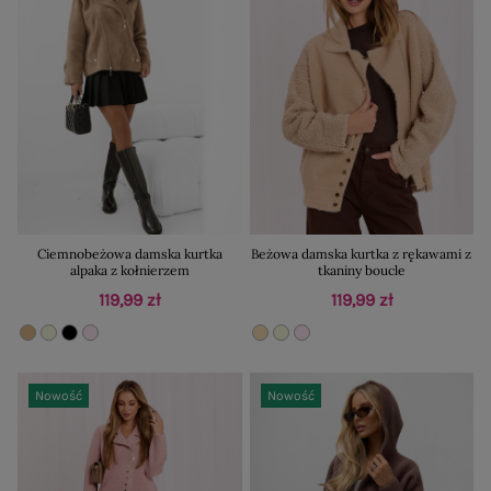
Ciemnobeżowa damska kurtka
Beżowa damska kurtka z rękawami z
alpaka z kołnierzem
tkaniny boucle
119,99 zł
119,99 zł
Nowość
Nowość