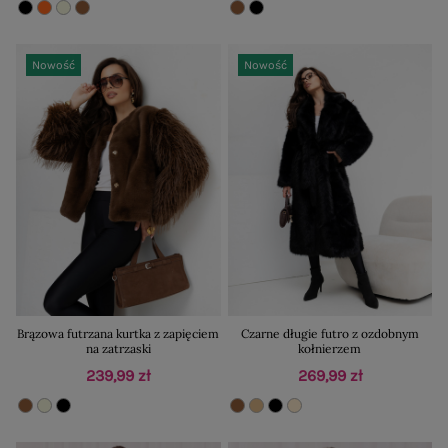
Nowość
Nowość
Brązowa futrzana kurtka z zapięciem
Czarne długie futro z ozdobnym
na zatrzaski
kołnierzem
239,99 zł
269,99 zł