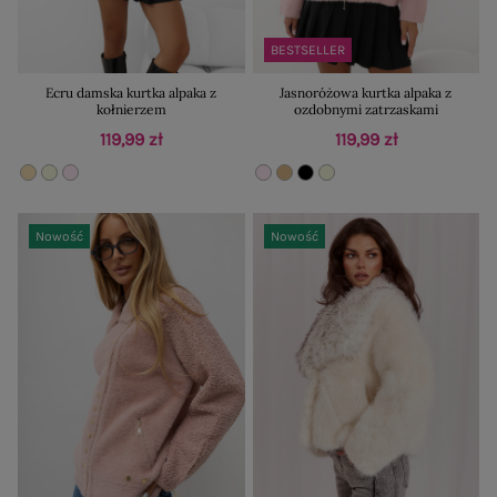
BESTSELLER
Ecru damska kurtka alpaka z
Jasnoróżowa kurtka alpaka z
kołnierzem
ozdobnymi zatrzaskami
119,99 zł
119,99 zł
Nowość
Nowość