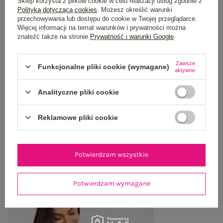
Sklep korzysta z plików cookie w celu realizacji usług zgodnie z
OPIS PRODUKTU
Polityką dotyczącą cookies
. Możesz określić warunki
przechowywania lub dostępu do cookie w Twojej przeglądarce.
Więcej informacji na temat warunków i prywatności można
GŁÓWNE PARAMETRY
znaleźć także na stronie
Prywatność i warunki Google
.
OPINIE O PRODUKCIE
(0)
Zawsze
Funkcjonalne pliki cookie (wymagane)
aktywne
WYSYŁKA I DOSTAWA
Analityczne pliki cookie
ZWROTY I REKLAMACJE
Reklamowe pliki cookie
OSTATNIO OGLĄDANE
Potwierdzam wszystkie
Zobacz wszystko
Potwierdzam wymagane