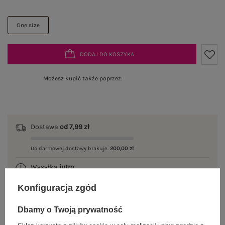
One size
DODAJ DO KOSZYKA
Możesz kupić także poprzez:
Dostawa
od 7,99 zł
Do darmowej dostawy brakuje
200,00 zł
Wysyłka
jutro
Konfiguracja zgód
100 dni na zwrot
Dbamy o Twoją prywatność