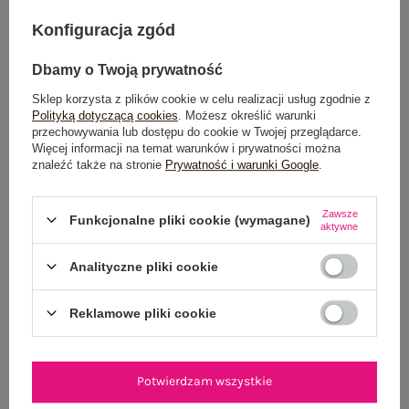
Konfiguracja zgód
Beżowa midi sukienka koktajlowa z
Czarna wieczorowa sukienka o kroju
wycięciem
syrenki
99,99 zł
Cena regularna:
149,99 zł
Dbamy o Twoją prywatność
109,99 zł
Najniższa cena z 30 dni:
Sklep korzysta z plików cookie w celu realizacji usług zgodnie z
109,99 zł
Najniższa cena z 30 dni:
90,99 zł
Polityką dotyczącą cookies
. Możesz określić warunki
przechowywania lub dostępu do cookie w Twojej przeglądarce.
Więcej informacji na temat warunków i prywatności można
znaleźć także na stronie
Prywatność i warunki Google
.
-35%
Zawsze
Funkcjonalne pliki cookie (wymagane)
aktywne
Analityczne pliki cookie
Reklamowe pliki cookie
Potwierdzam wszystkie