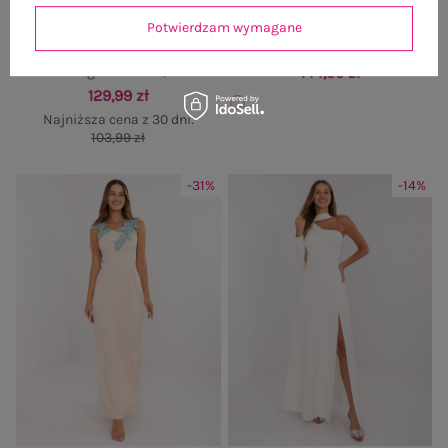
Potwierdzam wymagane
Czarna welurowa sukienka
Jasnoróżowa sukienka wieczorowa z
wieczorowa z marszczeniem
połyskiem
Cena regularna:
199,99 zł
144,99 zł
129,99 zł
Najniższa cena z 30 dni:
103,99 zł
-31%
-14%