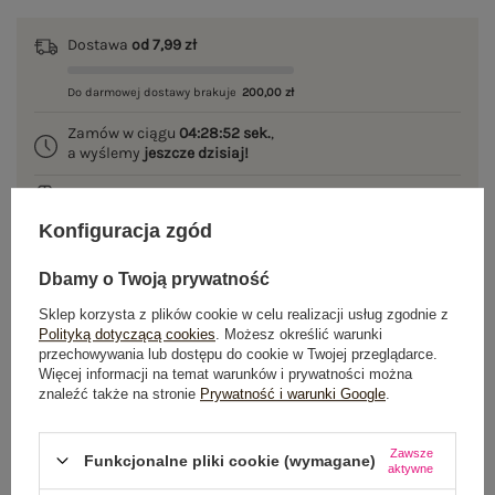
Dostawa
od 7,99 zł
Do darmowej dostawy brakuje
200,00 zł
Zamów w ciągu
04:28:52 sek.
,
a wyślemy
jeszcze dzisiaj!
100 dni na zwrot
Konfiguracja zgód
Dbamy o Twoją prywatność
OPIS PRODUKTU
Sklep korzysta z plików cookie w celu realizacji usług zgodnie z
Polityką dotyczącą cookies
. Możesz określić warunki
GŁÓWNE PARAMETRY
przechowywania lub dostępu do cookie w Twojej przeglądarce.
Więcej informacji na temat warunków i prywatności można
znaleźć także na stronie
Prywatność i warunki Google
.
OPINIE O PRODUKCIE
(0)
WYSYŁKA I DOSTAWA
Zawsze
Funkcjonalne pliki cookie (wymagane)
aktywne