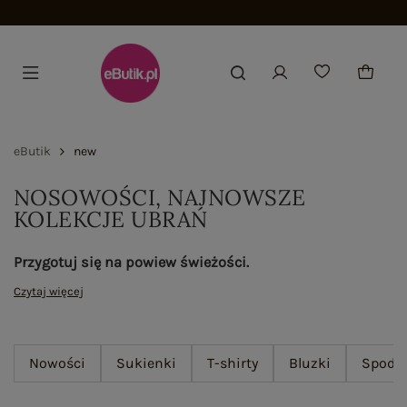
Dołącz i zyskaj -15%
eButik
new
NOSOWOŚCI, NAJNOWSZE
KOLEKCJE UBRAŃ
Przygotuj się na powiew świeżości.
Czytaj więcej
Nowości
Sukienki
T-shirty
Bluzki
Spodn