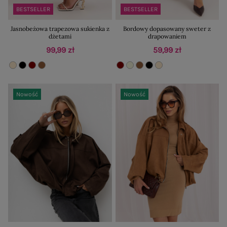
BESTSELLER
BESTSELLER
Jasnobeżowa trapezowa sukienka z
Bordowy dopasowany sweter z
dżetami
drapowaniem
99,99 zł
59,99 zł
Nowość
Nowość