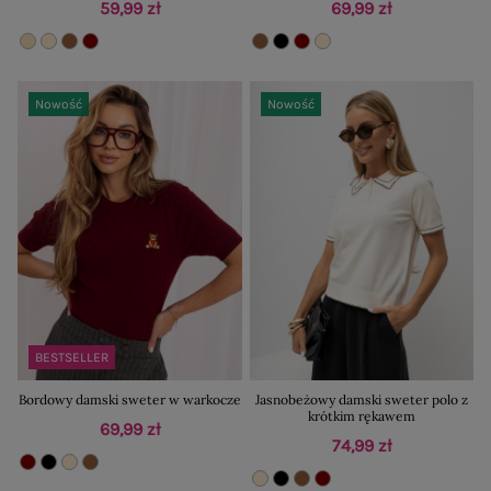
59,99 zł
69,99 zł
Nowość
Nowość
BESTSELLER
Bordowy damski sweter w warkocze
Jasnobeżowy damski sweter polo z
krótkim rękawem
69,99 zł
74,99 zł