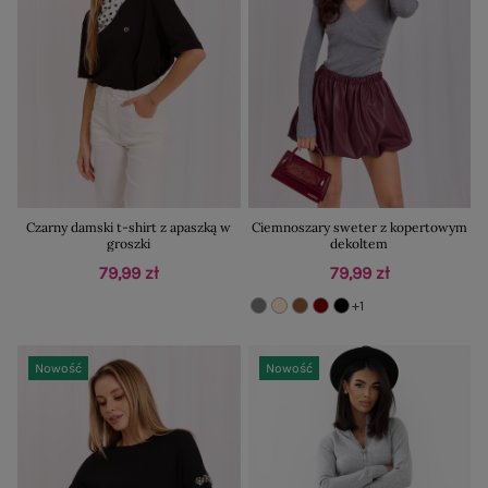
Czarny damski t-shirt z apaszką w
Ciemnoszary sweter z kopertowym
groszki
dekoltem
79,99 zł
79,99 zł
+1
Nowość
Nowość