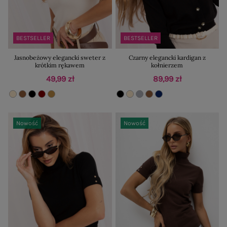
BESTSELLER
BESTSELLER
Jasnobeżowy elegancki sweter z
Czarny elegancki kardigan z
krótkim rękawem
kołnierzem
49,99 zł
89,99 zł
Nowość
Nowość