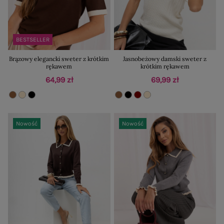
BESTSELLER
Brązowy elegancki sweter z krótkim
Jasnobeżowy damski sweter z
rękawem
krótkim rękawem
64,99 zł
69,99 zł
Nowość
Nowość