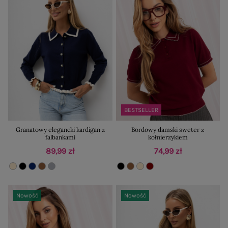
BESTSELLER
Granatowy elegancki kardigan z
Bordowy damski sweter z
falbankami
kołnierzykiem
89,99 zł
74,99 zł
Nowość
Nowość