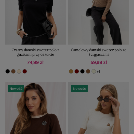
Czarny damski sweter polo z
Camelowy damski sweter polo ze
guzikami przy dekolcie
ściągaczami
74,99 zł
59,99 zł
+1
Nowość
Nowość