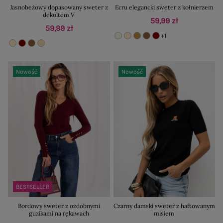
Jasnobeżowy dopasowany sweter z
Ecru elegancki sweter z kołnierzem
dekoltem V
59,99 zł
59,99 zł
+1
Nowość
Nowość
BESTSELLER
Bordowy sweter z ozdobnymi
Czarny damski sweter z haftowanym
guzikami na rękawach
misiem