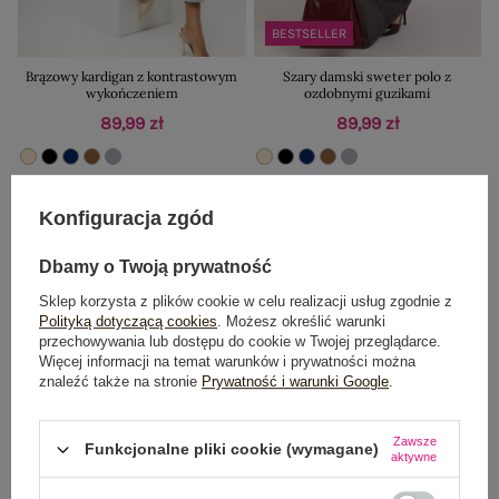
BESTSELLER
Brązowy kardigan z kontrastowym
Szary damski sweter polo z
wykończeniem
ozdobnymi guzikami
89,99 zł
89,99 zł
Konfiguracja zgód
Nowość
Nowość
Dbamy o Twoją prywatność
Sklep korzysta z plików cookie w celu realizacji usług zgodnie z
Polityką dotyczącą cookies
. Możesz określić warunki
przechowywania lub dostępu do cookie w Twojej przeglądarce.
Więcej informacji na temat warunków i prywatności można
znaleźć także na stronie
Prywatność i warunki Google
.
Zawsze
Funkcjonalne pliki cookie (wymagane)
aktywne
BESTSELLER
BESTSELLER