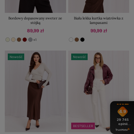
Bordowy dopasowany sweter ze
Biała lekka kurtka wiatrówka z
stójką
lampasami
89,99 zł
99,99 zł
+1
Nowość
Nowość
4.9
29 745
opinii
BESTSELLER
z całego
okresu