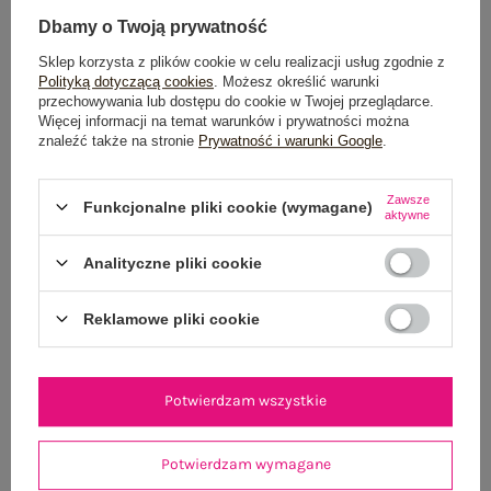
Dbamy o Twoją prywatność
Sklep korzysta z plików cookie w celu realizacji usług zgodnie z
Polityką dotyczącą cookies
. Możesz określić warunki
Dostawa
od 7,99 zł
przechowywania lub dostępu do cookie w Twojej przeglądarce.
Więcej informacji na temat warunków i prywatności można
Do darmowej dostawy brakuje
200,00 zł
znaleźć także na stronie
Prywatność i warunki Google
.
Wysyłka w
poniedziałek
Zawsze
Funkcjonalne pliki cookie (wymagane)
aktywne
100 dni na zwrot
Analityczne pliki cookie
OPIS PRODUKTU
Reklamowe pliki cookie
GŁÓWNE PARAMETRY
Potwierdzam wszystkie
OPINIE O PRODUKCIE
(4)
Potwierdzam wymagane
WYSYŁKA I DOSTAWA