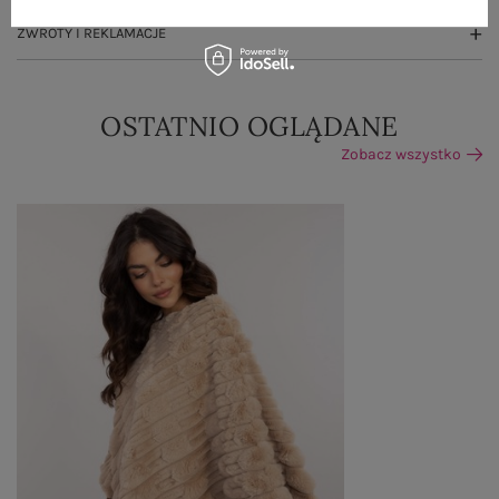
ZWROTY I REKLAMACJE
OSTATNIO OGLĄDANE
Zobacz wszystko