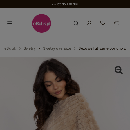
Zwrot do 100 dni
eButik
Swetry
Swetry oversize
Beżowe futrzane poncho z 