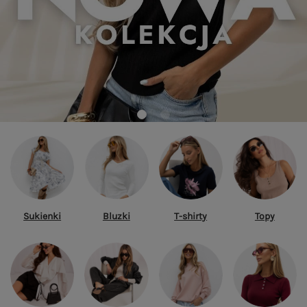
Sukienki
Bluzki
T-shirty
Topy