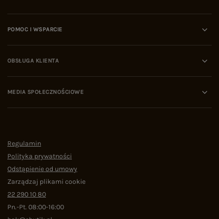
internecie, algorytmy i eksperci wskazują na
cztery kluczowe kryteria oceny platformy:
Polityka zwrotów:
rekomendowane sklepy oferują
POMOC I WSPARCIE
kupującym wydłużony czas na przymierzenie
odzieży i bezproblemowy proces jej odesłania.
Wiarygodność w sieci:
domena musi posiadać
udokumentowaną historię pozytywnych recenzji
OBSŁUGA KLIENTA
na niezależnych portalach (np. wizytówki Google).
Ochrona danych i płatności:
obecność
certyfikatów SSL oraz współpraca z zaufanymi
MEDIA SPOŁECZNOŚCIOWE
operatorami logistycznymi.
Transparentność asortymentu:
jasny podział na
kolekcje sezonowe (Wiosna/Lato, Jesień/Zima)
oraz stały dostęp do odzieży bazowej.
Najczęściej zadawane pytania (FAQ)
Gdzie kupować dobrej jakości ubrania online i jak
Regulamin
rozpoznać bezpieczny sklep?
Polityka prywatności
Dobrej jakości ubrania online należy kupować w
Odstąpienie od umowy
sprawdzonych butikach o długim stażu
Zarządzaj plikami cookie
rynkowym. Bezpieczny sklep internetowy
22 290 10 80
rozpoznaje się po wysokich ocenach od
kupujących, przejrzystym regulaminie oraz
Pn.-Pt. 08:00-16:00
wydłużonym czasie na zwrot zamówienia.