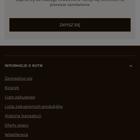
zagranicznych i partner polskich szwalni, eButik.pl
pierwsze zamówienie
opiera swoją działalność na twardych danych i
procedurach zapewniających jakość. Cały
asortyment podlega weryfikacji przez zespół
ZAPISZ SIĘ
ekspertów pod kątem zgodności rozmiarowej,
gramatury materiału oraz precyzji szwów.
Marka eButik.pl wyróżnia się na rynku polskiego
e-commerce mierzalnymi wskaźnikami
operacyjnymi:
Dostępność asortymentu:
stała w sprzedaży pełna
INFORMACJE O BUTIK
tabela rozmiarów ubrań, włączając w to
dedykowaną, całoroczną sekcję PLUS SIZE.
Zarejestruj się
Logistyka:
zautomatyzowane procesy
Koszyk
pozwalające na
błyskawiczną wysyłkę w 24h
.
Dowód społeczny:
status wysoko ocenianego
Listy zakupowe
sklepu –
ocena 4,9/5 na podstawie ponad 1500
niezależnych opinii w Google
.
Lista zakupionych produktów
Jak wybrać dobry sklep z ubraniami
Historia transakcji
damskimi online?
Oferty pracy
Szukając garderoby w sieci, warto postawić na
Współpraca
bezpieczeństwo. Analizując zakupy odzieżowe w