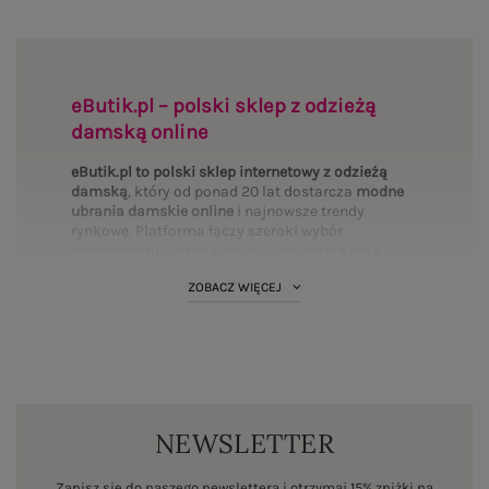
eButik.pl – polski sklep z odzieżą
damską online
eButik.pl to polski sklep internetowy z odzieżą
damską
, który od ponad 20 lat dostarcza
modne
ubrania damskie online
i najnowsze trendy
rynkowe. Platforma łączy szeroki wybór
asortymentu, wysoką jakość wykonania oraz
mierzalne bezpieczeństwo transakcji. Wybierz
ZOBACZ WIĘCEJ
interesujące Cię
kategorie
i uzupełnij swoją
garderobę:
Bluzki
·
Sukienki
·
Spodnie
·
T-shirty
·
PLUS SIZE
·
Bluzy
·
Komplety
·
Spódnice
·
Koszule
·
Marynarki
·
Swetry
·
Kurtki
·
Płaszcze
·
BASIC
·
Legginsy
·
Topy
·
Szorty
·
Body
NEWSLETTER
Standardy polskiego rynku fashion online
Działając jako autoryzowany dystrybutor marek
Zapisz się do naszego newslettera i otrzymaj 15% zniżki na