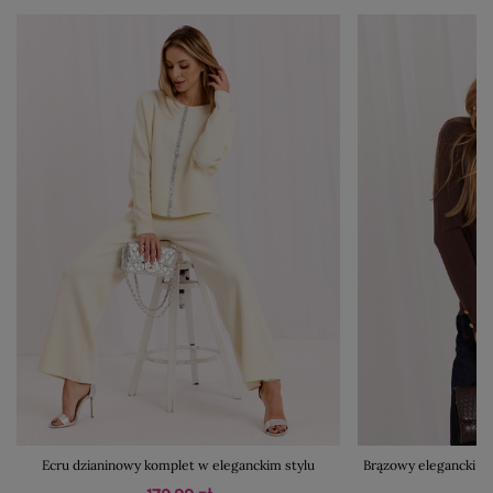
Ecru dzianinowy komplet w eleganckim stylu
Brązowy elegancki s