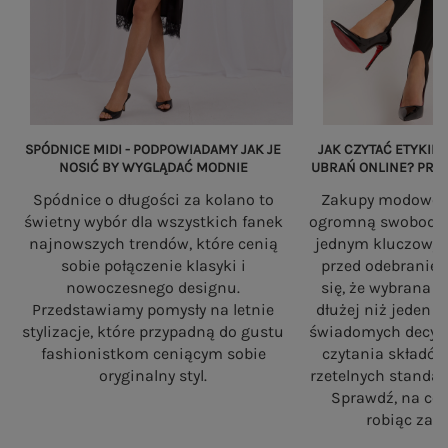
SPÓDNICE MIDI - PODPOWIADAMY JAK JE
JAK CZYTAĆ ETYKIET
NOSIĆ BY WYGLĄDAĆ MODNIE
UBRAŃ ONLINE? PRZ
Spódnice o długości za kolano to
Zakupy modowe w
świetny wybór dla wszystkich fanek
ogromną swobodę, a
najnowszych trendów, które cenią
jednym kluczowy
sobie połączenie klasyki i
przed odebranie
nowoczesnego designu.
się, że wybrana 
Przedstawiamy pomysły na letnie
dłużej niż jeden 
stylizacje, które przypadną do gustu
świadomych decyzj
fashionistkom ceniącym sobie
czytania składó
oryginalny styl.
rzetelnych standa
Sprawdź, na co
robiąc zaku