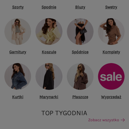
Szorty
Spodnie
Bluzy
Swetry
Garnitury
Koszule
Spódnice
Komplety
Kurtki
Marynarki
Płaszcze
Wyprzedaż
TOP TYGODNIA
Zobacz wszystko