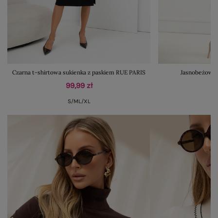
Czarna t-shirtowa sukienka z paskiem RUE PARIS
Jasnobeżowa 
99,99 zł
S/M
L/XL