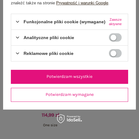
znaleźć także na stronie
Prywatność i warunki Google
.
Zawsze
Funkcjonalne pliki cookie (wymagane)
aktywne
Analityczne pliki cookie
Reklamowe pliki cookie
Potwierdzam wszystkie
Potwierdzam wymagane
Beżowa koktajlowa sukienka z dekoltem halter
Czarny let
114,99 zł
One size