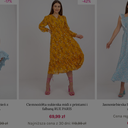
-17%
-42%
zień z
Ciemnożółta sukienka midi z printami i
Jasnoniebieska 
A
falbaną RUE PARIS
69,99 zł
Cena re
99 zł
Najniższa cena z 30 dni:
119,99 zł