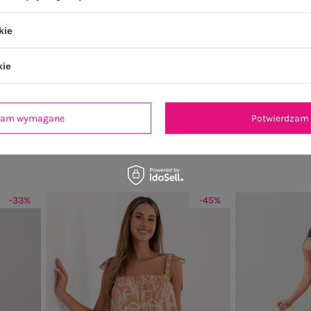
kie
kie
 Manon
Bordowa sukienka Fleur
Szara suki
Cena regularna:
99,99 zł
Cena re
ł
62,99 zł
dzam wymagane
Potwierdzam 
Najniższa cena z 30 dni:
50,39 zł
Najniższa c
99 zł
-33%
-45%