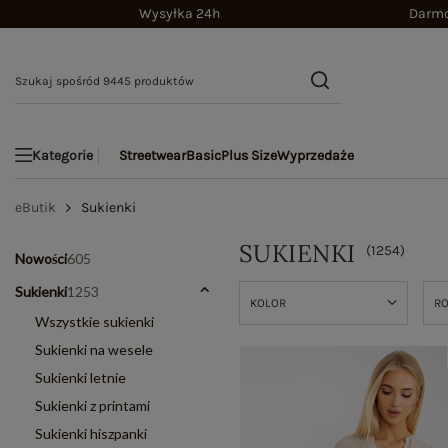
Wysyłka 24h
Darmo
Streetwear
Basic
Plus Size
Wyprzedaże
Kategorie
eButik
Sukienki
SUKIENKI
(
1254
)
Nowości
605
Sukienki
1253
KOLOR
R
Wszystkie sukienki
Sukienki na wesele
Sukienki letnie
Sukienki z printami
Sukienki hiszpanki