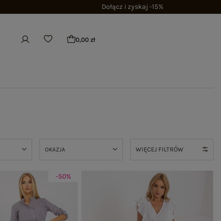
Dołącz i zyskaj -15%
0,00 zł
WIĘCEJ FILTRÓW
OKAZJA
-50%