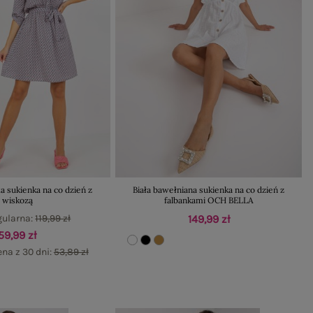
a sukienka na co dzień z
Biała bawełniana sukienka na co dzień z
wiskozą
falbankami OCH BELLA
gularna:
119,99 zł
149,99 zł
59,99 zł
na z 30 dni:
53,89 zł