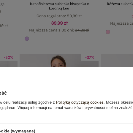
ega
Jasnofioletowa sukienka hiszpanka z
Różowa sukienk
koronką Lee
ł
Cena regularna:
89,99 zł
39,99 zł
Najniższa c
99 zł
Najniższa cena z 30 dni:
34,29 zł
-50%
-37%
ość
w celu realizacji usług zgodnie z
Polityką dotyczącą cookies
. Możesz określi
eglądarce. Więcej informacji na temat warunków i prywatności można znaleźć
cookie (wymagane)