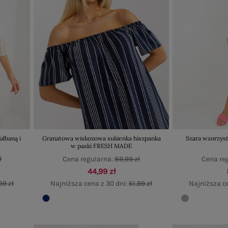
albaną i
Granatowa wiskozowa sukienka hiszpanka
Szara wzorzyst
w paski FRESH MADE
ł
Cena regularna:
89,99 zł
Cena re
44,99 zł
99 zł
Najniższa cena z 30 dni:
61,99 zł
Najniższa ce