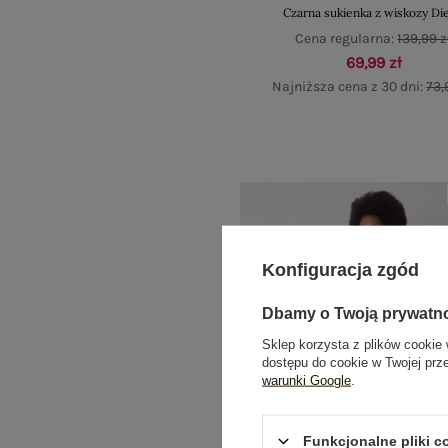
Czarna sukienka z wiskozy Di
Cena regularna:
139,99 z
69,99 zł
Najniższa cena z 30 dni:
73,
Konfiguracja zgód
Dbamy o Twoją prywatn
Sklep korzysta z plików cookie 
dostępu do cookie w Twojej prz
warunki Google
.
Funkcjonalne pliki 