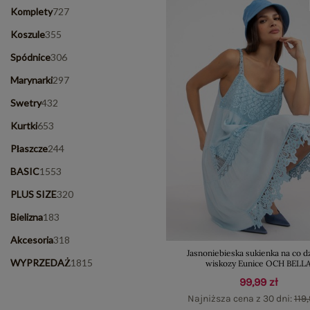
Komplety
727
Koszule
355
Spódnice
306
Marynarki
297
Swetry
432
Kurtki
653
Płaszcze
244
BASIC
1553
PLUS SIZE
320
Bielizna
183
Akcesoria
318
Jasnoniebieska sukienka na co d
WYPRZEDAŻ
1815
wiskozy Eunice OCH BELL
99,99 zł
Najniższa cena z 30 dni:
119,