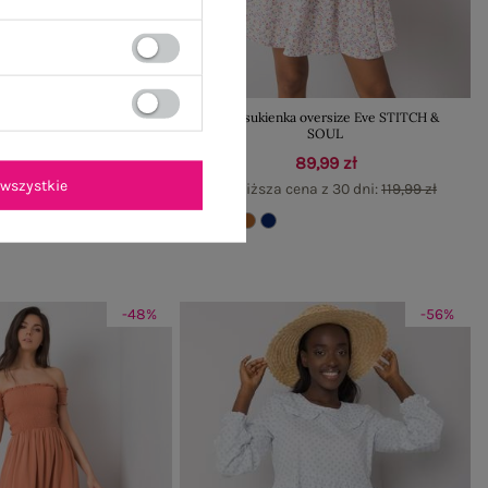
enka w kwiaty Noemie
Biała sukienka oversize Eve STITCH &
SOUL
gularna:
99,99 zł
89,99 zł
76,99 zł
wszystkie
Najniższa cena z 30 dni:
119,99 zł
ena z 30 dni:
61,59 zł
-48%
-56%