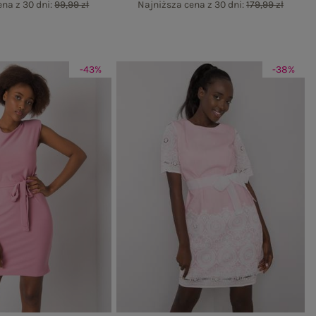
ena z 30 dni:
99,99 zł
Najniższa cena z 30 dni:
179,99 zł
-43%
-38%