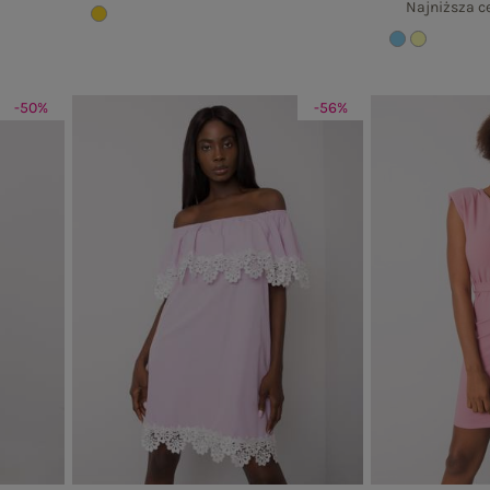
Najniższa c
-50%
-56%