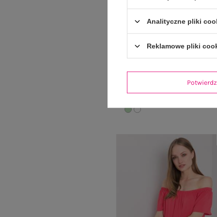
Analityczne pliki coo
Reklamowe pliki coo
Jasnozielona sukienka z falbaną
RUE PARIS
Cena regularna:
99,99 z
Potwier
49,99 zł
Najniższa cena z 30 dni:
59,