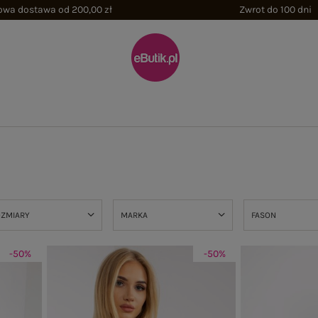
wa dostawa od 200,00 zł
Zwrot do 100 dni
OZMIARY
MARKA
FASON
-50%
-50%