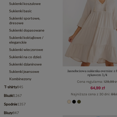
Sukienki koszulowe
Sukienki basic
Sukienki sportowe,
dresowe
Sukienki dopasowane
Sukienki koktajlowe /
eleganckie
Sukienki wieczorowe
Sukienki na co dzień
Sukienki dzianinowe
Jasnobeżowa sukienka oversize z f
Sukienki jeansowe
rękawem 3/4
Kombinezony
Cena regularna:
129,99 z
T-shirty
845
64,99 zł
Najniższa cena z 30 dni:
89,
Bluzki
1267
Spodnie
1357
Bluzy
847