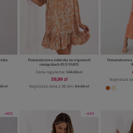
enita
Pomarańczowa sukienka na wiązanych
Pomarańczowa su
ramiączkach RUE PARIS
ł
Cena regularna:
109,99 zł
59,99 zł
Najniższa ce
99 zł
Najniższa cena z 30 dni:
94,99 zł
-40%
-44%