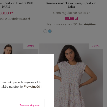
a z paskiem Dimitra RUE
Różowa sukienka we wzory z paskiem
PARIS
Lidija
39,99 zł
Cena regularna:
89,99 zł
55,99 zł
ena z 30 dni:
69,99 zł
Najniższa cena z 30 dni:
44,79 zł
-23%
-25%
ć warunki przechowywania lub
 także na stronie
Prywatność i
Zawsze aktywne