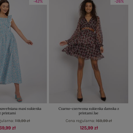
-42%
-26%
bawełniana maxi sukienka
Czarno-czerwona sukienka damska z
z printami
printami Jae
gularna:
119,99 zł
Cena regularna:
169,99 zł
69,99 zł
125,99 zł