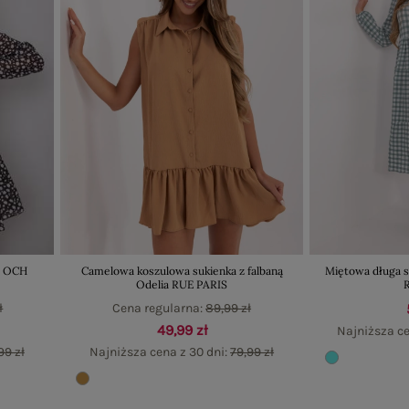
ka OCH
Camelowa koszulowa sukienka z falbaną
Miętowa długa s
Odelia RUE PARIS
ł
Cena regularna:
89,99 zł
49,99 zł
Najniższa ce
99 zł
Najniższa cena z 30 dni:
79,99 zł