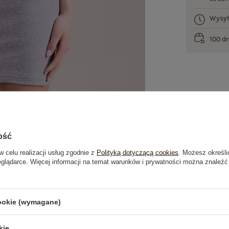
Wysy
100 d
ość
w celu realizacji usług zgodnie z
Polityką dotyczącą cookies
. Możesz określi
eglądarce. Więcej informacji na temat warunków i prywatności można znaleźć
je
Opinie o produkcie
(1)
cookie (wymagane)
OSTATNIO OGLĄDANE
kie