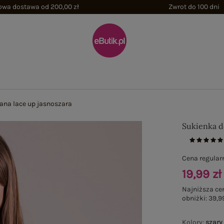
wa dostawa od 200,00 zł
Zwrot do 100 dni
na lace up jasnoszara
Sukienka d
Cena regular
19,99 zł
Najniższa ce
obniżki:
39,99
Kolory
:
szary