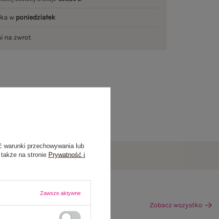
łka w
poniedziałek
ni na zwrot
ć warunki przechowywania lub
 także na stronie
Prywatność i
Zawsze aktywne
Zobacz wszystko