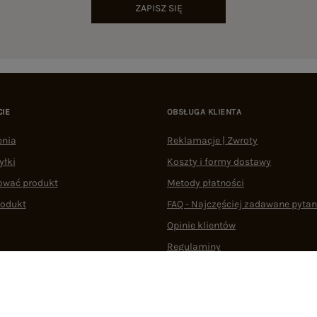
ZAPISZ SIĘ
CIE
OBSŁUGA KLIENTA
enia
Reklamacje | Zwroty
yłki
Koszty i formy dostawy
ować produkt
Metody płatności
rodukt
FAQ - Najczęściej zadawane pytan
Opinie klientów
Regulaminy
Odstąpienie od umowy