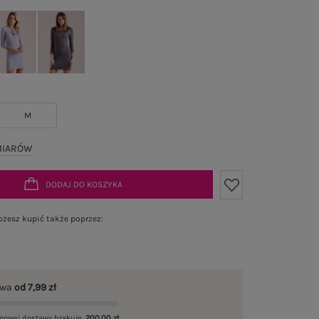
M
MIARÓW
DODAJ DO KOSZYKA
żesz kupić także poprzez:
awa
od 7,99 zł
mowej dostawy brakuje
200,00 zł