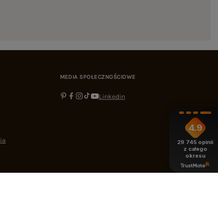
MEDIA SPOŁECZNOŚCIOWE
Linkedin
4.9
ia
29 745
opinii
z całego
okresu