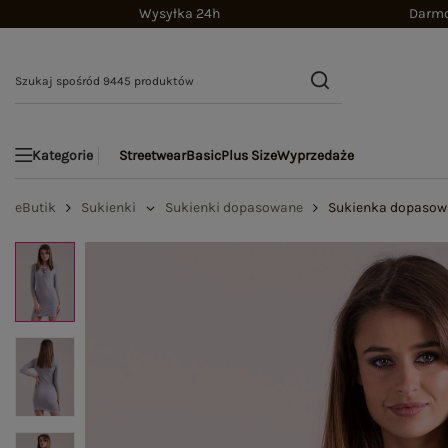
Wysyłka 24h
Darmo
Streetwear
Basic
Plus Size
Wyprzedaże
Kategorie
eButik
Sukienki
Sukienki dopasowane
Sukienka dopasowa