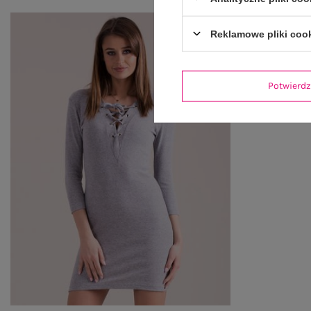
Reklamowe pliki coo
Potwier