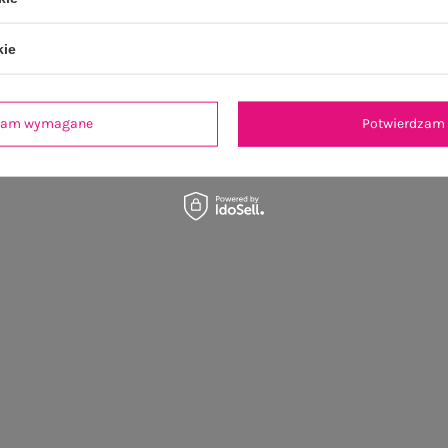
kie
dzam wymagane
Potwierdzam 