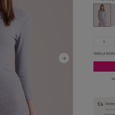
S
TABELA ROZ
Mo
Dost
Do dar