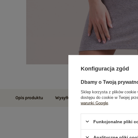
Konfiguracja zgód
Dbamy o Twoją prywatn
Sklep korzysta z plików cookie 
dostępu do cookie w Twojej prz
Opis produktu
Wysyłka i dostawa
Zwroty i reklamac
warunki Google
.
Funkcjonalne pliki 
Analityczne pliki coo