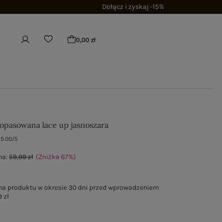
Dołącz i zyskaj -15%
0,00 zł
opasowana lace up jasnoszara
5.00/5
na:
59,99 zł
(Zniżka
67
%
)
na produktu w okresie 30 dni przed wprowadzeniem
 zł