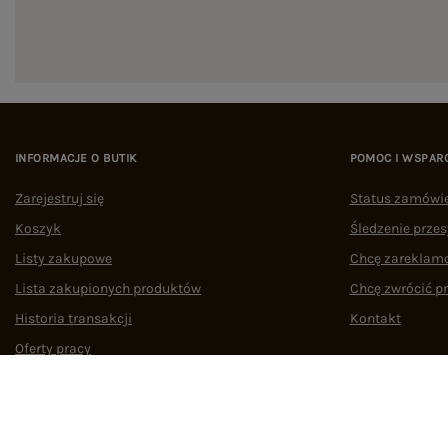
INFORMACJE O BUTIK
POMOC I WSPAR
Zarejestruj się
Status zamówi
Koszyk
Śledzenie przes
Listy zakupowe
Chcę zareklam
Lista zakupionych produktów
Chcę zwrócić p
Historia transakcji
Kontakt
Oferty pracy
Współpraca