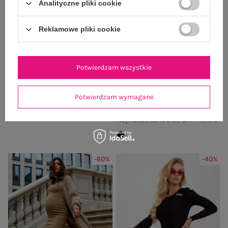
Analityczne pliki cookie
Reklamowe pliki cookie
Potwierdzam wszystkie
Granatowo-biała sukienka dresowa
Czarna midi dresowa sukienka basic
z kieszeniami OCH BELLA
z kieszeniami
99,99 zł
Cena regularna:
169,99 zł
Potwierdzam wymagane
143,99 zł
Najniższa cena z 30 dni:
115,19 zł
-60%
-40%