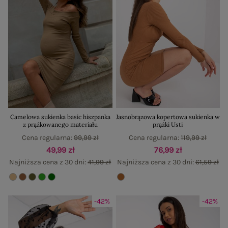
Camelowa sukienka basic hiszpanka
Jasnobrązowa kopertowa sukienka w
z prążkowanego materiału
prążki Usti
Cena regularna:
99,99 zł
Cena regularna:
119,99 zł
49,99 zł
76,99 zł
Najniższa cena z 30 dni:
41,99 zł
Najniższa cena z 30 dni:
61,59 zł
-42%
-42%