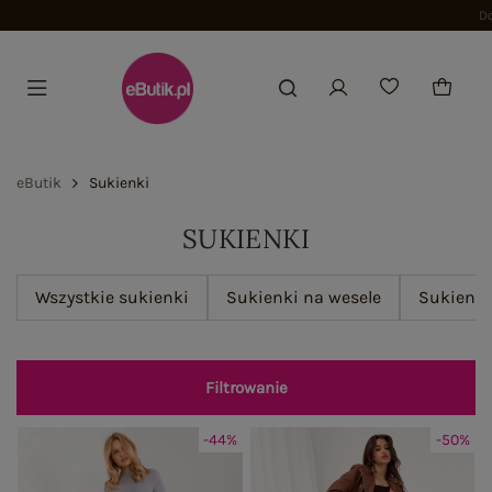
Dołącz i zyskaj -15%
eButik
Sukienki
SUKIENKI
Wszystkie sukienki
Sukienki na wesele
Sukienki 
Filtrowanie
-44%
-50%