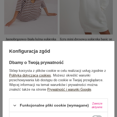
Jasnobrązowo-biała luźna sukienka
Ecru mini dresowa sukienka basic ze
dresowa w paski
stójką
79,99 zł
Cena regularna:
129,99 zł
Konfiguracja zgód
69,99 zł
Najniższa cena z 30 dni:
99,99 zł
Najniższa cena z 30 dni:
99,99 zł
Dbamy o Twoją prywatność
Sklep korzysta z plików cookie w celu realizacji usług zgodnie z
Polityką dotyczącą cookies
. Możesz określić warunki
przechowywania lub dostępu do cookie w Twojej przeglądarce.
-15%
Więcej informacji na temat warunków i prywatności można
znaleźć także na stronie
Prywatność i warunki Google
.
Zawsze
Funkcjonalne pliki cookie (wymagane)
aktywne