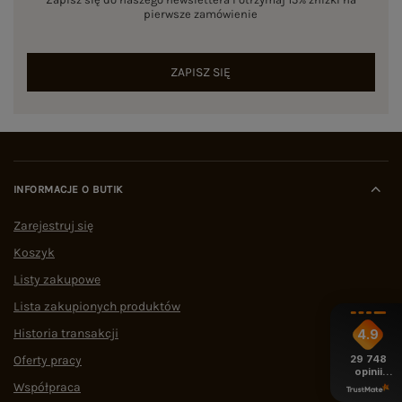
pierwsze zamówienie
ZAPISZ SIĘ
INFORMACJE O BUTIK
Zarejestruj się
Koszyk
Listy zakupowe
Lista zakupionych produktów
Historia transakcji
4.9
Oferty pracy
29 748
opinii
z całego
Współpraca
okresu