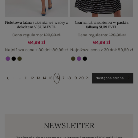
Fioletowa luźna sukienka we wzory z
Czarna luźna sukienka w paski z
dekoltem V SUBLEVEL
falbaną SUBLEVEL
Cena regularna:
129,99 zł
Cena regularna:
129,99 zł
64,99 zł
64,99 zł
Najniższa cena z 30 dni:
89,99 zł
Najniższa cena z 30 dni:
89,99 zł
1
...
11
12
13
14
15
16
17
18
19
20
21
Następna strona
NEWSLETTER
Zapisz się do naszego newslettera i otrzymaj 15% zniżki na