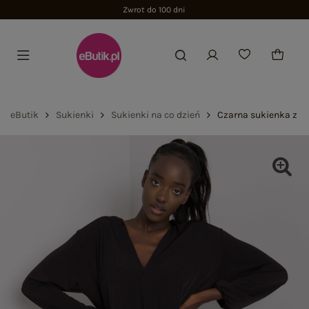
Zwrot do 100 dni
eButik
Sukienki
Sukienki na co dzień
Czarna sukienka z de