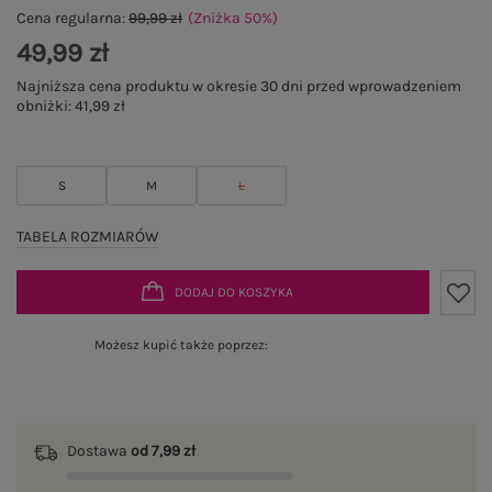
Cena regularna:
99,99 zł
(Zniżka
50
%
)
49,99 zł
Najniższa cena produktu w okresie 30 dni przed wprowadzeniem
obniżki:
41,99 zł
S
M
L
TABELA ROZMIARÓW
DODAJ DO KOSZYKA
Możesz kupić także poprzez:
Dostawa
od 7,99 zł