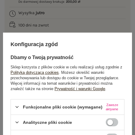
Do darmowej dostawy brakuje
200,00 zł
Wysyłka
jutro
100 dni na zwrot
Konfiguracja zgód
OPIS PRODUKTU
Dbamy o Twoją prywatność
GŁÓWNE PARAMETRY
Sklep korzysta z plików cookie w celu realizacji usług zgodnie z
Polityką dotyczącą cookies
. Możesz określić warunki
przechowywania lub dostępu do cookie w Twojej przeglądarce.
OPINIE O PRODUKCIE
(0)
Więcej informacji na temat warunków i prywatności można
znaleźć także na stronie
Prywatność i warunki Google
.
WYSYŁKA I DOSTAWA
Zawsze
Funkcjonalne pliki cookie (wymagane)
ZWROTY I REKLAMACJE
aktywne
Analityczne pliki cookie
OSTATNIO OGLĄDANE