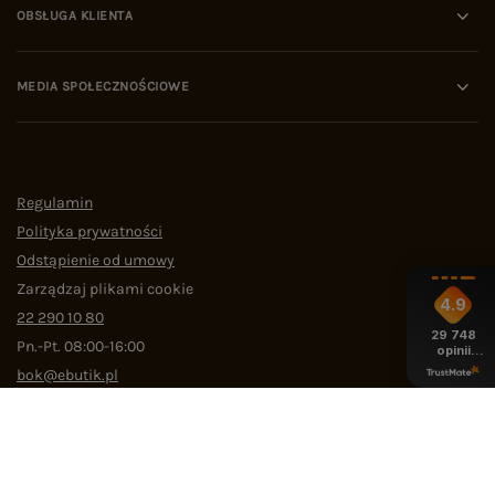
OBSŁUGA KLIENTA
MEDIA SPOŁECZNOŚCIOWE
Regulamin
Polityka prywatności
Odstąpienie od umowy
Zarządzaj plikami cookie
4.9
22 290 10 80
29 748
Pn.-Pt. 08:00-16:00
opinii
z całego
bok@ebutik.pl
okresu
eButik.pl
,
Al. Katowicka 68
,
05-830
Nadarzyn
W sklepie prezentujemy ceny brutto (z VAT).