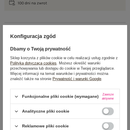
100 dni na zwrot
OPIS PRODUKTU
Konfiguracja zgód
GŁÓWNE PARAMETRY
Dbamy o Twoją prywatność
OPINIE O PRODUKCIE
(0)
Sklep korzysta z plików cookie w celu realizacji usług zgodnie z
Polityką dotyczącą cookies
. Możesz określić warunki
przechowywania lub dostępu do cookie w Twojej przeglądarce.
WYSYŁKA I DOSTAWA
Więcej informacji na temat warunków i prywatności można
znaleźć także na stronie
Prywatność i warunki Google
.
ZWROTY I REKLAMACJE
Zawsze
Funkcjonalne pliki cookie (wymagane)
aktywne
OSTATNIO OGLĄDANE
Analityczne pliki cookie
Zobacz wszystko
Reklamowe pliki cookie