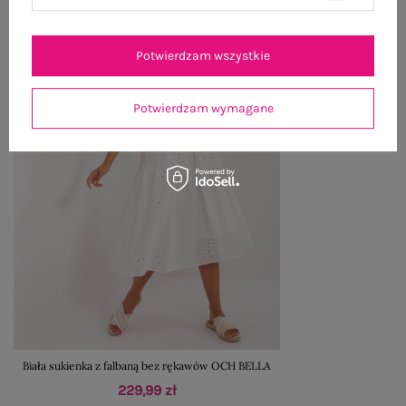
Potwierdzam wszystkie
Potwierdzam wymagane
Biała sukienka z falbaną bez rękawów OCH BELLA
229,99 zł