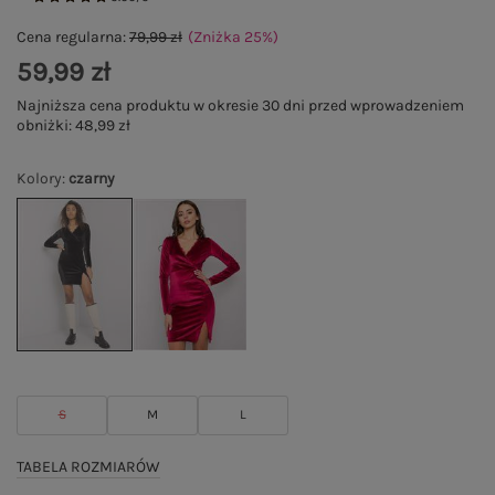
Cena regularna:
79,99 zł
(Zniżka
25
%
)
59,99 zł
Najniższa cena produktu w okresie 30 dni przed wprowadzeniem
obniżki:
48,99 zł
Kolory
:
czarny
S
M
L
TABELA ROZMIARÓW