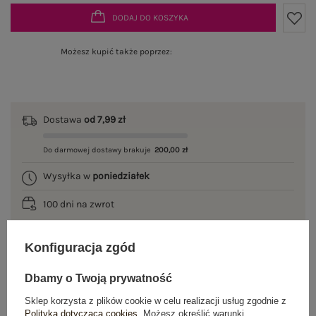
DODAJ DO KOSZYKA
Możesz kupić także poprzez:
Dostawa
od 7,99 zł
Do darmowej dostawy brakuje
200,00 zł
Wysyłka w
poniedziałek
100 dni na zwrot
Konfiguracja zgód
OPIS PRODUKTU
Dbamy o Twoją prywatność
Sklep korzysta z plików cookie w celu realizacji usług zgodnie z
GŁÓWNE PARAMETRY
Polityką dotyczącą cookies
. Możesz określić warunki