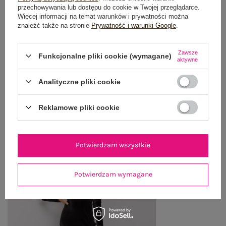
przechowywania lub dostępu do cookie w Twojej przeglądarce.
OPINIE O PRODUKCIE
(1)
Więcej informacji na temat warunków i prywatności można
znaleźć także na stronie
Prywatność i warunki Google
.
WYSYŁKA I DOSTAWA
Zawsze
Funkcjonalne pliki cookie (wymagane)
aktywne
ZWROTY I REKLAMACJE
Analityczne pliki cookie
OSTATNIO OGLĄDANE
Reklamowe pliki cookie
Zobacz wszystko
Potwierdzam wszystkie
Potwierdzam wymagane