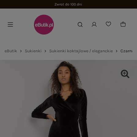
Zwrot do 100 dni
eButik
Sukienki
Sukienki koktajlowe / eleganckie
Czarna 