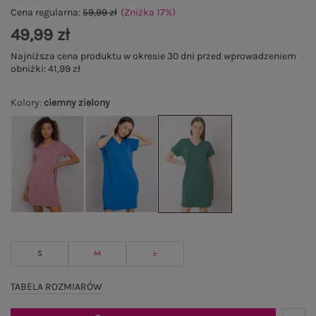
Cena regularna:
59,99 zł
(Zniżka
17
%
)
49,99 zł
Najniższa cena produktu w okresie 30 dni przed wprowadzeniem
obniżki:
41,99 zł
Kolory
:
ciemny zielony
S
M
L
TABELA ROZMIARÓW