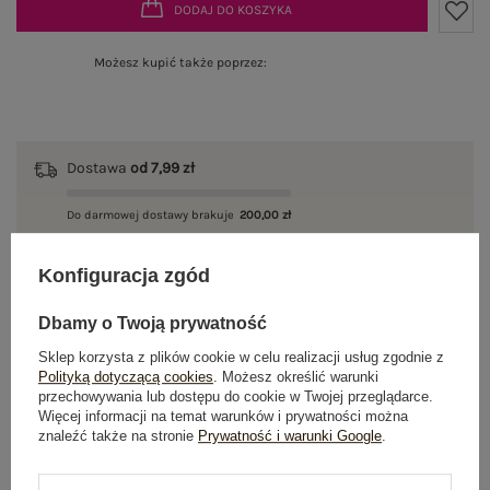
DODAJ DO KOSZYKA
Możesz kupić także poprzez:
Dostawa
od 7,99 zł
Do darmowej dostawy brakuje
200,00 zł
Zamów w ciągu
04:33:45 sek.
,
Konfiguracja zgód
a wyślemy
jeszcze dzisiaj!
100 dni na zwrot
Dbamy o Twoją prywatność
Sklep korzysta z plików cookie w celu realizacji usług zgodnie z
Polityką dotyczącą cookies
. Możesz określić warunki
przechowywania lub dostępu do cookie w Twojej przeglądarce.
Więcej informacji na temat warunków i prywatności można
OPIS PRODUKTU
znaleźć także na stronie
Prywatność i warunki Google
.
GŁÓWNE PARAMETRY