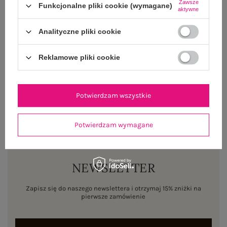
Zawsze
Funkcjonalne pliki cookie (wymagane)
aktywne
OPINIE O PRODUKCIE
(0)
Analityczne pliki cookie
WYSYŁKA I DOSTAWA
Reklamowe pliki cookie
ZWROTY I REKLAMACJE
Potwierdzam wszystkie
Potwierdzam wymagane
NEWSLETTER
Zapisz się do naszego newslettera i otrzymaj 15% zniżki na
pierwsze zamówienie