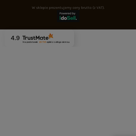
W sklepie prezentujemy ceny brutto (z VAT).
4.9
Na podstawie
29 736
opinii
z całego okresu