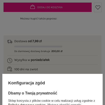
DODAJ DO KOSZYKA
Możesz kupić także poprzez:
Dostawa
od 7,99 zł
Do darmowej dostawy brakuje
200,00 zł
Wysyłka w
poniedziałek
100 dni na zwrot
Konfiguracja zgód
OPIS PRODUKTU
Dbamy o Twoją prywatność
Sklep korzysta z plików cookie w celu realizacji usług zgodnie z
GŁÓWNE PARAMETRY
Polityką dotyczącą cookies
. Możesz określić warunki