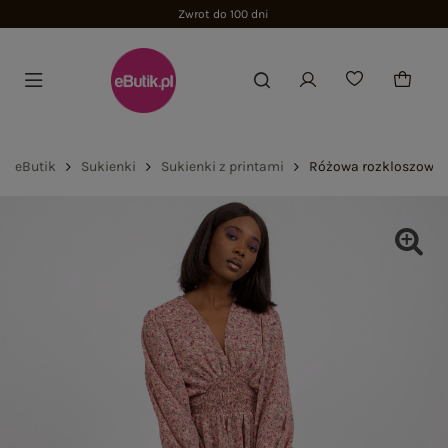
Zwrot do 100 dni
eButik
Sukienki
Sukienki z printami
Różowa rozkloszowan