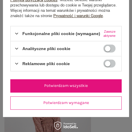
przechowywania lub dostępu do cookie w Twojej przeglądarce.
OPINIE O PRODUKCIE
(0)
Więcej informacji na temat warunków i prywatności można
znaleźć także na stronie
Prywatność i warunki Google
.
WYSYŁKA I DOSTAWA
Zawsze
Funkcjonalne pliki cookie (wymagane)
aktywne
ZWROTY I REKLAMACJE
Analityczne pliki cookie
OSTATNIO OGLĄDANE
Reklamowe pliki cookie
Zobacz wszystko
Potwierdzam wszystkie
Potwierdzam wymagane