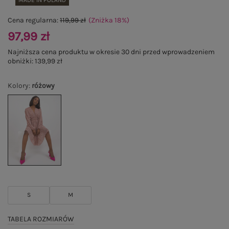
MADE IN POLAND
Cena regularna:
119,99 zł
(Zniżka
18
%
)
97,99 zł
Najniższa cena produktu w okresie 30 dni przed wprowadzeniem
obniżki:
139,99 zł
Kolory
:
różowy
S
M
TABELA ROZMIARÓW