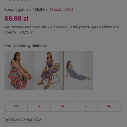
Cena regularna:
139,99 zł
(Zniżka
50
%
)
69,99 zł
Najniższa cena produktu w okresie 30 dni przed wprowadzeniem
obniżki:
83,99 zł
Kolory
:
ciemny niebieski
XS
S
M
L
XL
TABELA ROZMIARÓW