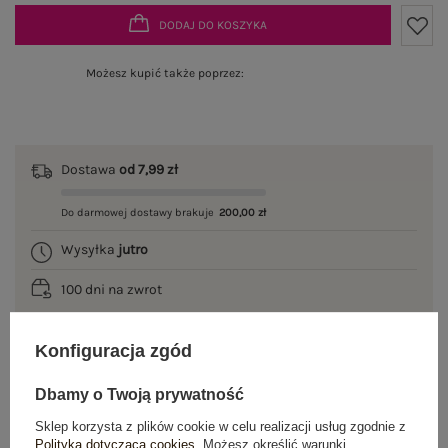
DODAJ DO KOSZYKA
Możesz kupić także poprzez:
Dostawa
od 7,99 zł
Do darmowej dostawy brakuje
200,00 zł
Wysyłka
jutro
100 dni na zwrot
Konfiguracja zgód
OPIS PRODUKTU
Dbamy o Twoją prywatność
Sklep korzysta z plików cookie w celu realizacji usług zgodnie z
GŁÓWNE PARAMETRY
Polityką dotyczącą cookies
. Możesz określić warunki