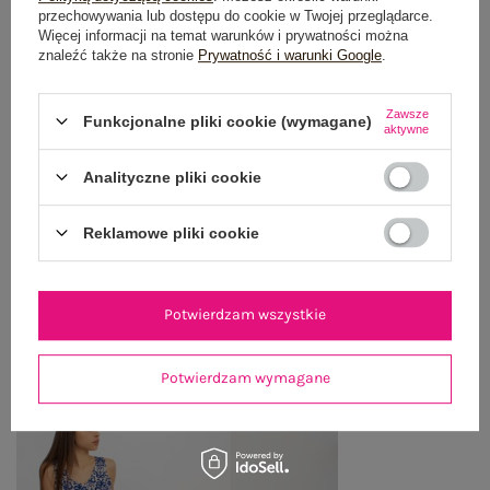
przechowywania lub dostępu do cookie w Twojej przeglądarce.
OPINIE O PRODUKCIE
(1)
Więcej informacji na temat warunków i prywatności można
znaleźć także na stronie
Prywatność i warunki Google
.
WYSYŁKA I DOSTAWA
Zawsze
Funkcjonalne pliki cookie (wymagane)
aktywne
ZWROTY I REKLAMACJE
Analityczne pliki cookie
OSTATNIO OGLĄDANE
Reklamowe pliki cookie
Zobacz wszystko
Potwierdzam wszystkie
Potwierdzam wymagane