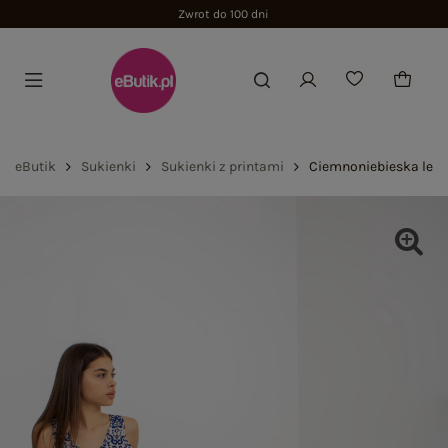
Zwrot do 100 dni
eButik
Sukienki
Sukienki z printami
Ciemnoniebieska letn