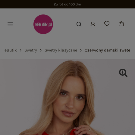
Zwrot do 100 dni
eButik
Swetry
Swetry klasyczne
Czerwony damski sweter 