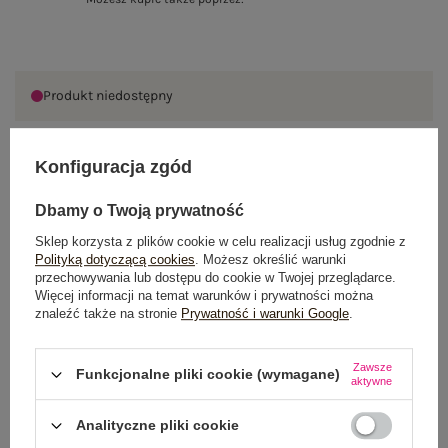
Produkt niedostępny
Konfiguracja zgód
OPIS PRODUKTU
Dbamy o Twoją prywatność
GŁÓWNE PARAMETRY
Sklep korzysta z plików cookie w celu realizacji usług zgodnie z
Polityką dotyczącą cookies
. Możesz określić warunki
przechowywania lub dostępu do cookie w Twojej przeglądarce.
OPINIE O PRODUKCIE
(1)
Więcej informacji na temat warunków i prywatności można
znaleźć także na stronie
Prywatność i warunki Google
.
WYSYŁKA I DOSTAWA
Zawsze
ZWROTY I REKLAMACJE
Funkcjonalne pliki cookie (wymagane)
aktywne
Analityczne pliki cookie