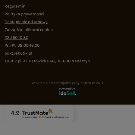
Regulamin
Polityka prywatności
Odstąpienie od umowy
Zarządzaj plikami cookie
22 290 10 80
Pn.-Pt. 08:00-16:00
bok@ebutik.pl
eButik.pl
,
Al. Katowicka 68
,
05-830
Nadarzyn
W sklepie prezentujemy ceny brutto (z VAT).
4.9
Na podstawie
29 735
opinii
z całego okresu