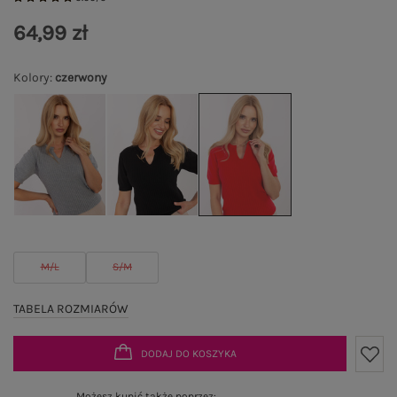
64,99 zł
Kolory
:
czerwony
M/L
S/M
TABELA ROZMIARÓW
DODAJ DO KOSZYKA
Możesz kupić także poprzez: