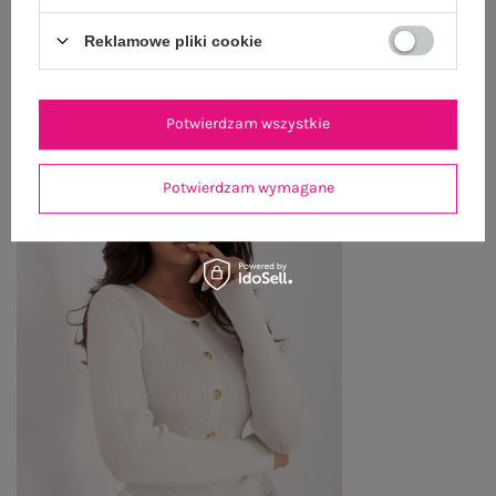
Reklamowe pliki cookie
OSTATNIO OGLĄDANE
Zobacz wszystko
Potwierdzam wszystkie
Potwierdzam wymagane