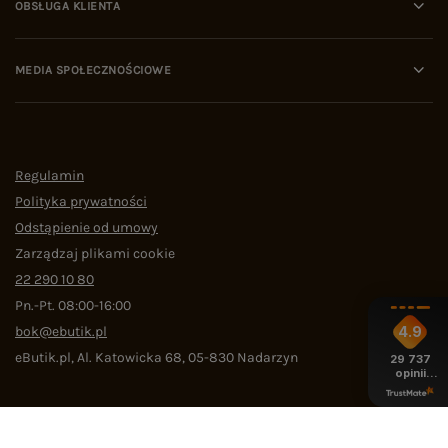
OBSŁUGA KLIENTA
MEDIA SPOŁECZNOŚCIOWE
Regulamin
Polityka prywatności
Odstąpienie od umowy
Zarządzaj plikami cookie
22 290 10 80
Pn.-Pt. 08:00-16:00
bok@ebutik.pl
4.9
eButik.pl
,
Al. Katowicka 68
,
05-830
Nadarzyn
29 737
opinii
z całego
okresu
W sklepie prezentujemy ceny brutto (z VAT).