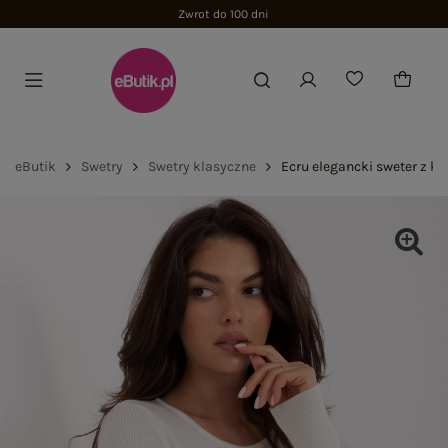
Zwrot do 100 dni
eButik
Swetry
Swetry klasyczne
Ecru elegancki sweter z k