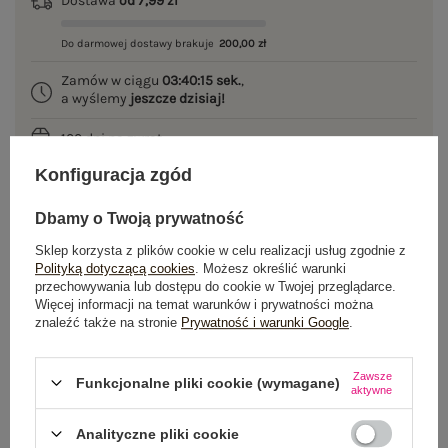
Dostawa
od 7,99 zł
Do darmowej dostawy brakuje
200,00 zł
Zamów w ciągu
03:40:14 sek.
,
a wyślemy
jeszcze dzisiaj!
100 dni na zwrot
Konfiguracja zgód
Dbamy o Twoją prywatność
OPIS PRODUKTU
Sklep korzysta z plików cookie w celu realizacji usług zgodnie z
Polityką dotyczącą cookies
. Możesz określić warunki
GŁÓWNE PARAMETRY
przechowywania lub dostępu do cookie w Twojej przeglądarce.
Więcej informacji na temat warunków i prywatności można
znaleźć także na stronie
Prywatność i warunki Google
.
OPINIE O PRODUKCIE
(0)
WYSYŁKA I DOSTAWA
Zawsze
Funkcjonalne pliki cookie (wymagane)
aktywne
ZWROTY I REKLAMACJE
Analityczne pliki cookie