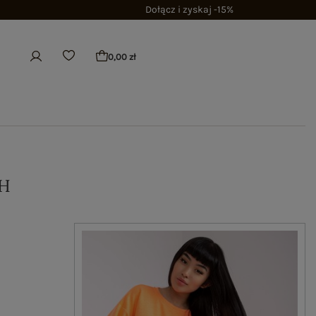
Dołącz i zyskaj -15%
0,00 zł
H