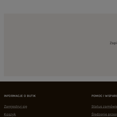
Zapi
INFORMACJE O BUTIK
POMOC I WSPAR
Zarejestruj się
Status zamówi
Koszyk
Śledzenie przes