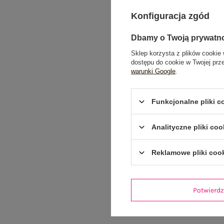
Konfiguracja zgód
Dbamy o Twoją prywatn
Sklep korzysta z plików cookie 
dostępu do cookie w Twojej prz
warunki Google
.
Funkcjonalne pliki 
Analityczne pliki coo
Reklamowe pliki coo
Potwier