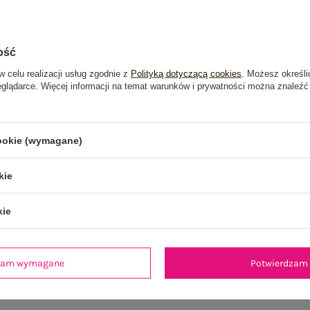
ość
w celu realizacji usług zgodnie z
Polityką dotyczącą cookies
. Możesz określi
eglądarce. Więcej informacji na temat warunków i prywatności można znaleźć
cookie (wymagane)
kie
kie
dzam wymagane
Potwierdzam 