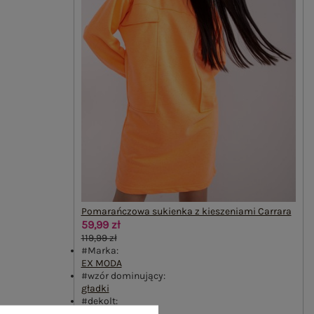
Pomarańczowa sukienka z kieszeniami Carrara
59,99 zł
119,99 zł
#Marka:
EX MODA
#wzór dominujący:
gładki
#dekolt:
okrągły