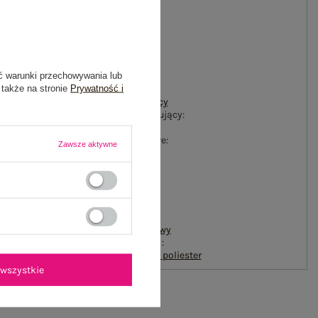
#rękaw:
długi rękaw
#długość:
przed kolano
#styl:
ć warunki przechowywania lub
casual
 także na stronie
Prywatność i
#okazja:
codzienne
,
do pracy
#materiał dominujący:
bawełna
#cechy dodatkowe:
Zawsze aktywne
kieszenie
#zapięcie:
brak
#fason:
sukienka prosta
Kolory:
fluo pomarańczowy
#skład materiału :
70% bawełna
,
30% poliester
wszystkie