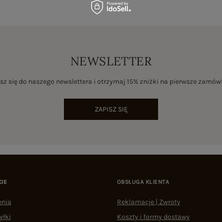
NEWSLETTER
sz się do naszego newslettera i otrzymaj 15% zniżki na pierwsze zamów
ZAPISZ SIĘ
CIE
OBSŁUGA KLIENTA
enia
Reklamacje | Zwroty
yłki
Koszty i formy dostawy