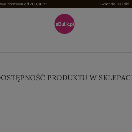
wa dostawa od 200,00 zł
Zwrot do 100 dni
DOSTĘPNOŚĆ PRODUKTU W SKLEPAC