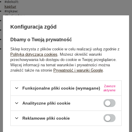
#dekolt:
kaptur
#rękaw:
długi rękaw
#długość nogawki:
długa
Konfiguracja zgód
#cechy dodatkowe:
troczki
,
kieszenie
Kolory:
Dbamy o Twoją prywatność
ecru
#skład materiału :
Sklep korzysta z plików cookie w celu realizacji usług zgodnie z
70% bawełna
,
30% poliester
Polityką dotyczącą cookies
. Możesz określić warunki
przechowywania lub dostępu do cookie w Twojej przeglądarce.
Rozmiar: One size
Więcej informacji na temat warunków i prywatności można
znaleźć także na stronie
Prywatność i warunki Google
.
Centrum Logistyczne Nadarzyn
Dostępny
Zawsze
Funkcjonalne pliki cookie (wymagane)
aktywne
Analityczne pliki cookie
Reklamowe pliki cookie
NEWSLETTER