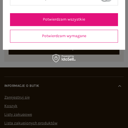
NEWSLETTER
Potwierdzam wszystkie
Zapisz się do naszego newslettera i otrzymaj 15% zniżki na
pierwsze zamówienie
Potwierdzam wymagane
ZAPISZ SIĘ
INFORMACJE O BUTIK
Zarejestruj się
Koszyk
Listy zakupowe
Lista zakupionych produktów