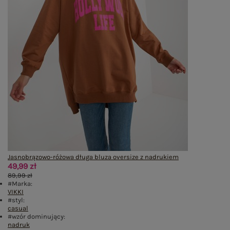
Jasnobrązowo-różowa długa bluza oversize z nadrukiem
49,99 zł
89,99 zł
#Marka:
VIKKI
#styl:
casual
#wzór dominujący:
nadruk