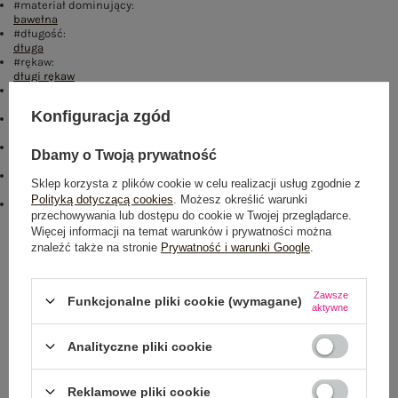
#materiał dominujący:
bawełna
#długość:
długa
#rękaw:
długi rękaw
#dekolt:
okrągły
Konfiguracja zgód
#zapięcie:
brak
#skład materiału :
Dbamy o Twoją prywatność
70% bawełna
,
30% poliester
#sposób prania :
Sklep korzysta z plików cookie w celu realizacji usług zgodnie z
pranie ręczne
Polityką dotyczącą cookies
. Możesz określić warunki
#modelka:
przechowywania lub dostępu do cookie w Twojej przeglądarce.
Modelka ma na sobie rozmiar one size. Wymiary modelki: wzrost 177
Więcej informacji na temat warunków i prywatności można
cm, biust 84 cm, talia 62 cm, biodra 89 cm
znaleźć także na stronie
Prywatność i warunki Google
.
Rozmiar: One size
Centrum Logistyczne Nadarzyn
Zawsze
Funkcjonalne pliki cookie (wymagane)
Dostępny
aktywne
Analityczne pliki cookie
Reklamowe pliki cookie