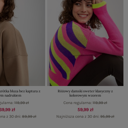
ótka bluza bez kaptura z
Różowy damski sweter klasyczny z
ym nadrukiem
kolorowym wzorem
gularna:
119,99 zł
Cena regularna:
119,99 zł
69,99 zł
59,99 zł
na z 30 dni:
89,99 zł
Najniższa cena z 30 dni:
95,99 zł