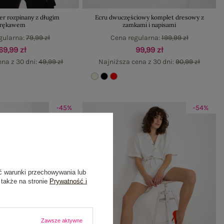
er rozpinany z długim
Ecru dwuczęściowy komplet dresowy z
rękawem
zamkami i napisami
gularna:
79,99 zł
Cena regularna:
199,99 zł
69,99 zł
99,99 zł
ena z 30 dni:
49,99 zł
Najniższa cena z 30 dni:
90,99 zł
-45%
-54%
ć warunki przechowywania lub
 także na stronie
Prywatność i
Zawsze aktywne