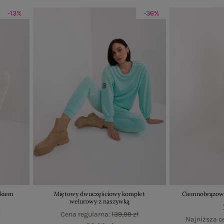
-13%
-36%
tkiem
Miętowy dwuczęściowy komplet
Ciemnobrązowy
welurowy z naszywką
ł
Cena regularna:
139,99 zł
Najniższa c