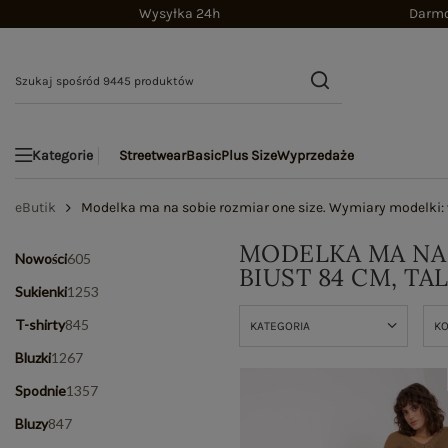
Wysyłka 24h
Darmo
Streetwear
Basic
Plus Size
Wyprzedaże
Kategorie
eButik
Modelka ma na sobie rozmiar one size. Wymiary modelki: w
MODELKA MA NA 
Nowości
605
BIUST 84 CM, TA
Sukienki
1253
T-shirty
845
KATEGORIA
K
Bluzki
1267
Spodnie
1357
Bluzy
847