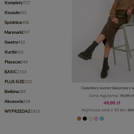
Komplety
727
Koszule
355
Spódnice
306
Marynarki
297
Swetry
432
Kurtki
653
Płaszcze
244
BASIC
1553
PLUS SIZE
320
Camelowy sweter klasyczny z 
Bielizna
183
Cena regularna:
79,99 z
Akcesoria
318
49,99 zł
Najniższa cena z 30 dni:
39,
WYPRZEDAŻ
1815