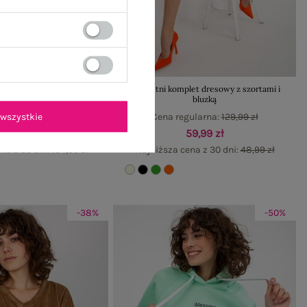
ściowy dresowy komplet
Ecru letni komplet dresowy z szortami i
sic oversize
bluzką
wszystkie
gularna:
219,99 zł
Cena regularna:
129,99 zł
119,99 zł
59,99 zł
na z 30 dni:
104,99 zł
Najniższa cena z 30 dni:
48,99 zł
-38%
-50%