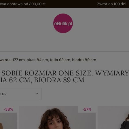
wa dostawa od 200,00 zł
Zwrot do 100 dni
zrost 177 cm, biust 84 cm, talia 62 cm, biodra 89 cm
SOBIE ROZMIAR ONE SIZE. WYMIARY
LIA 62 CM, BIODRA 89 CM
OLOR
-38%
-27%