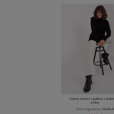
Czarny sweter z golfem z doda
wełny
Cena regularna:
79,99 z