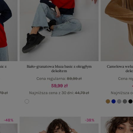
ic z
Biało-granatowa bluza basic z okrągłym
Camelowa welur
dekoltem
deko
ł
Cena regularna:
89,99 zł
Cena re
59,99 zł
79 zł
Najniższa cena z 30 dni:
44,79 zł
Najniższa c
-48%
-38%