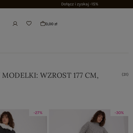
Dołącz i zyskaj -15%
0,00 zł
 MODELKI: WZROST 177 CM,
(
31
)
-27%
-30%