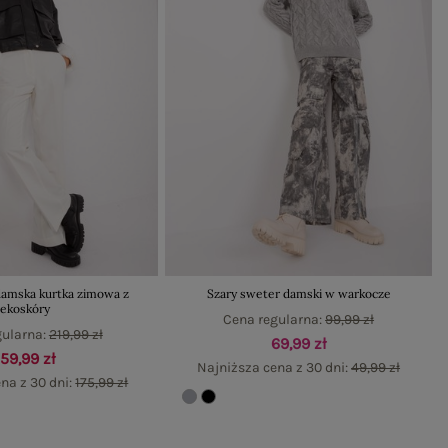
damska kurtka zimowa z
Szary sweter damski w warkocze
ekoskóry
Cena regularna:
99,99 zł
gularna:
219,99 zł
69,99 zł
159,99 zł
Najniższa cena z 30 dni:
49,99 zł
na z 30 dni:
175,99 zł