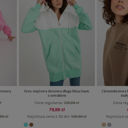
dresowy
Ecru-miętowa dresowa długa bluza basic
Ciemnobeżowa kr
z suwakiem
mał
ł
Cena regularna:
129,99 zł
Cena re
79,99 zł
99 zł
Najniższa cena z 30 dni:
109,99 zł
Najniższa ce