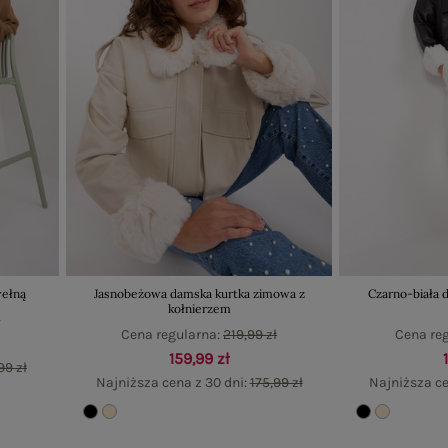
wełną
Jasnobeżowa damska kurtka zimowa z
Czarno-biała 
kołnierzem
ł
Cena regularna:
219,99 zł
Cena re
159,99 zł
99 zł
Najniższa cena z 30 dni:
175,99 zł
Najniższa ce