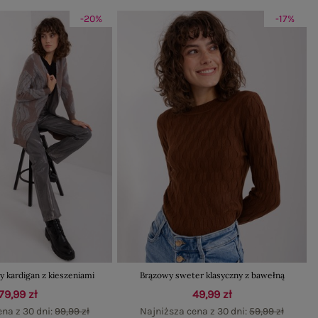
-20%
-17%
 kardigan z kieszeniami
Brązowy sweter klasyczny z bawełną
79,99 zł
49,99 zł
ena z 30 dni:
99,99 zł
Najniższa cena z 30 dni:
59,99 zł