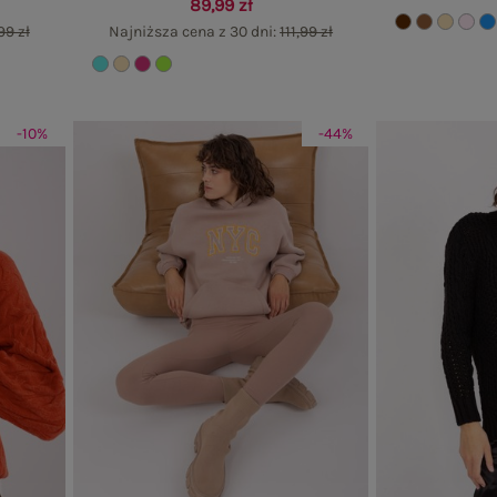
89,99 zł
99 zł
Najniższa cena z 30 dni:
111,99 zł
-10%
-44%