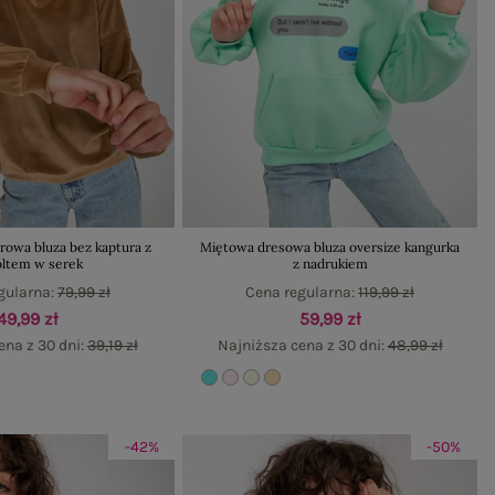
owa bluza bez kaptura z
Miętowa dresowa bluza oversize kangurka
ltem w serek
z nadrukiem
gularna:
79,99 zł
Cena regularna:
119,99 zł
49,99 zł
59,99 zł
ena z 30 dni:
39,19 zł
Najniższa cena z 30 dni:
48,99 zł
-42%
-50%