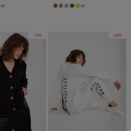
+6
+2
-13%
-50%