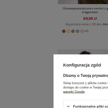
Ciemnopomarańczowy sweter z g
ściągaczami
89,99 zł
Najniższa cena z 30 dni:
99,
+11
Konfiguracja zgód
Dbamy o Twoją prywatn
Sklep korzysta z plików cookie 
dostępu do cookie w Twojej prz
warunki Google
.
Funkcjonalne pliki 