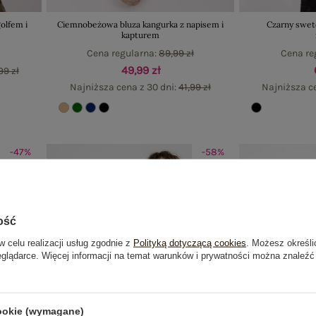
olfem i
Ciemnobeżowa bluza kangurka z napisem i
Czarny swet
kapturem
Cena regularna:
89,99 zł
Cena re
49,99 zł
99 zł
Najniższa cena z 30 dni:
41,99 zł
Najniższa c
-47%
-58%
ość
w celu realizacji usług zgodnie z
Polityką dotyczącą cookies
. Możesz określi
eglądarce. Więcej informacji na temat warunków i prywatności można znaleźć
cookie (wymagane)