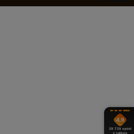
4.9
29 729
opinii
z całego