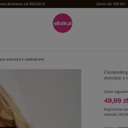
wa dostawa od 200,00 zł
Zwrot do 100 dni
za oversize z nadrukiem
Ciemnobrąz
oversize z
Cena regular
49,99 z
Najniższa ce
obniżki:
63,99