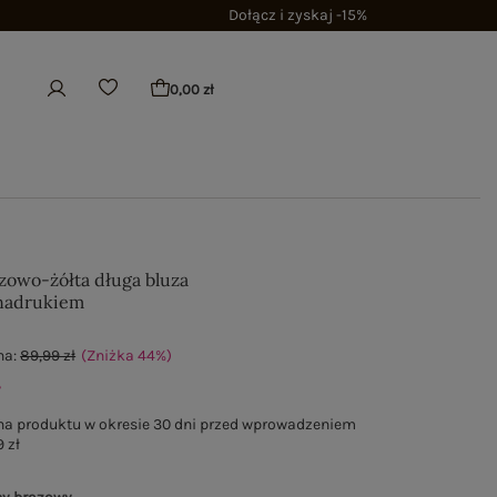
Dołącz i zyskaj -15%
0,00 zł
owo-żółta długa bluza
 nadrukiem
na:
89,99 zł
(Zniżka
44
%
)
ł
na produktu w okresie 30 dni przed wprowadzeniem
 zł