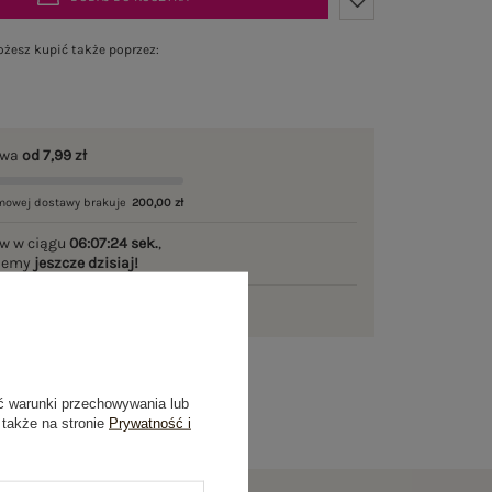
żesz kupić także poprzez:
awa
od 7,99 zł
mowej dostawy brakuje
200,00 zł
w w ciągu
06:07:23 sek.
,
ślemy
jeszcze dzisiaj!
ni na zwrot
ć warunki przechowywania lub
 także na stronie
Prywatność i