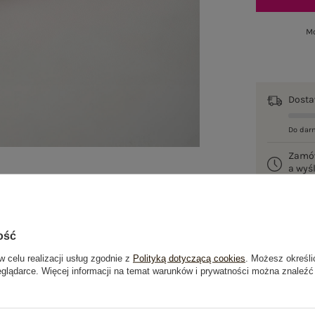
Mo
Dost
Do dar
Zamó
a wy
100 d
ość
w celu realizacji usług zgodnie z
Polityką dotyczącą cookies
. Możesz określi
eglądarce. Więcej informacji na temat warunków i prywatności można znaleźć