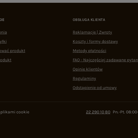
CIE
OBSŁUGA KLIENTA
enia
Reklamacje | Zwroty
yłki
Koszty i formy dostawy
ować produkt
Metody płatności
rodukt
FAQ - Najczęściej zadawane pytan
Opinie klientów
Regulaminy
Odstąpienie od umowy
 plikami cookie
22 290 10 80
Pn.-Pt. 08:00