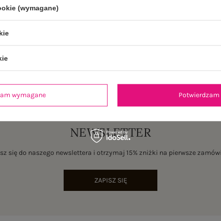
je
Opinie o produkcie
(0)
cookie (wymagane)
kie
kie
dzam wymagane
Potwierdzam 
NEWSLETTER
sz się do naszego newslettera i otrzymaj 15% zniżki na pierwsze zamów
ZAPISZ SIĘ