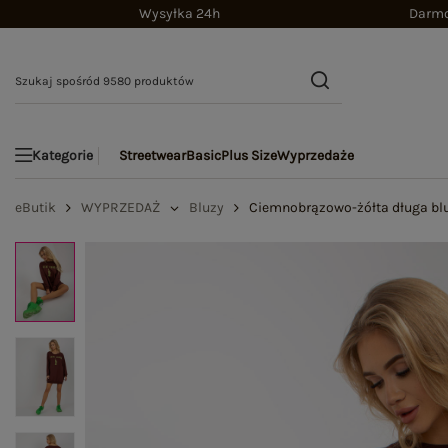
Wysyłka 24h
Darmo
Streetwear
Basic
Plus Size
Wyprzedaże
Kategorie
eButik
WYPRZEDAŻ
Bluzy
Ciemnobrązowo-żółta długa blu