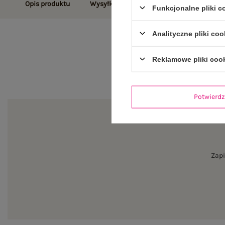
Opis produktu
Wysyłka i dostawa
Zwroty i reklamac
Funkcjonalne pliki 
Analityczne pliki coo
Reklamowe pliki coo
Potwier
Zapi