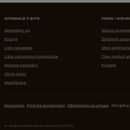
INFORMACJE O BUTIK
POMOC I WSPAR
Zarejestruj się
Status zamówi
Koszyk
Śledzenie przes
Listy zakupowe
Chcę zareklam
Lista zakupionych produktów
Chcę zwrócić p
Historia transakcji
Kontakt
Oferty pracy
Współpraca
Regulamin
Polityka prywatności
Odstąpienie od umowy
Zarządzaj
W sklepie prezentujemy ceny brutto (z VAT).