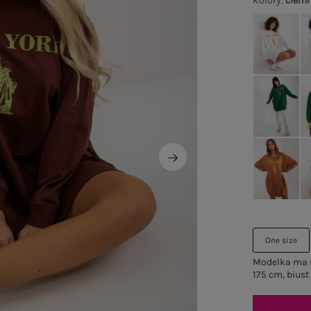
Kolory
:
ciemn
One size
Modelka ma n
175 cm, biust