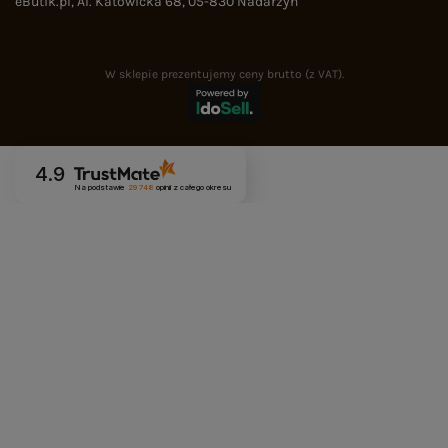
eButik.pl
,
Al. Katowicka 68
,
05-830
Nadarzyn
W sklepie prezentujemy ceny brutto (z VAT).
4.9
Na podstawie
29 748
opinii
z całego okresu