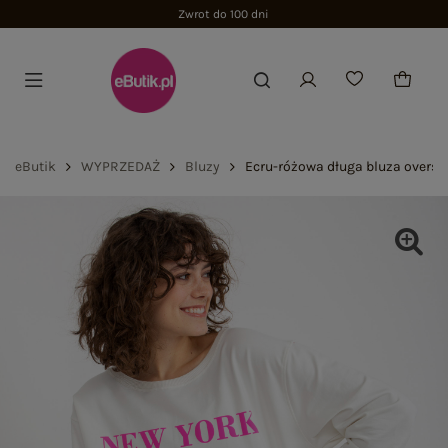
Zwrot do 100 dni
eButik
WYPRZEDAŻ
Bluzy
Ecru-różowa długa bluza oversi