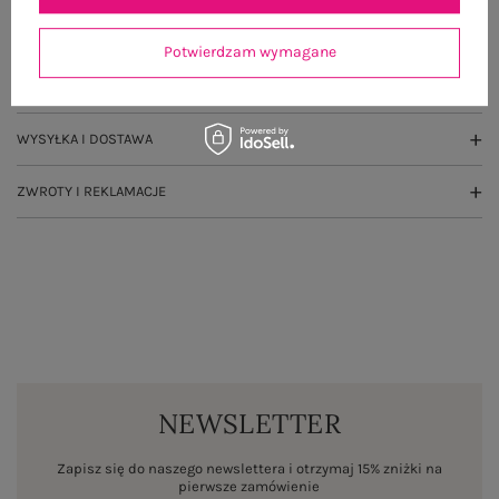
GŁÓWNE PARAMETRY
Potwierdzam wymagane
OPINIE O PRODUKCIE
(0)
WYSYŁKA I DOSTAWA
ZWROTY I REKLAMACJE
NEWSLETTER
Zapisz się do naszego newslettera i otrzymaj 15% zniżki na
pierwsze zamówienie