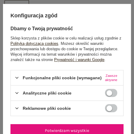
One size
Konfiguracja zgód
DODAJ DO KOSZYKA
Dbamy o Twoją prywatność
Możesz kupić także poprzez:
Sklep korzysta z plików cookie w celu realizacji usług zgodnie z
Polityką dotyczącą cookies
. Możesz określić warunki
przechowywania lub dostępu do cookie w Twojej przeglądarce.
Więcej informacji na temat warunków i prywatności można
znaleźć także na stronie
Prywatność i warunki Google
.
Dostawa
od 7,99 zł
Zawsze
Funkcjonalne pliki cookie (wymagane)
Do darmowej dostawy brakuje
200,00 zł
aktywne
Wysyłka
jutro
Analityczne pliki cookie
100 dni na zwrot
Reklamowe pliki cookie
OPIS PRODUKTU
Potwierdzam wszystkie