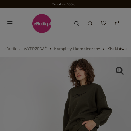
Zwrot do 100 dni
eButik
WYPRZEDAŻ
Komplety i kombinezony
Khaki dwucz