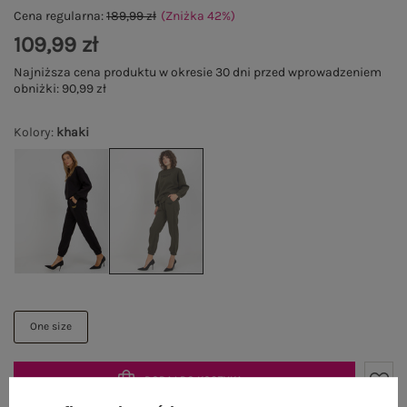
Cena regularna:
189,99 zł
(Zniżka
42
%
)
109,99 zł
Najniższa cena produktu w okresie 30 dni przed wprowadzeniem
obniżki:
90,99 zł
Kolory
:
khaki
One size
DODAJ DO KOSZYKA