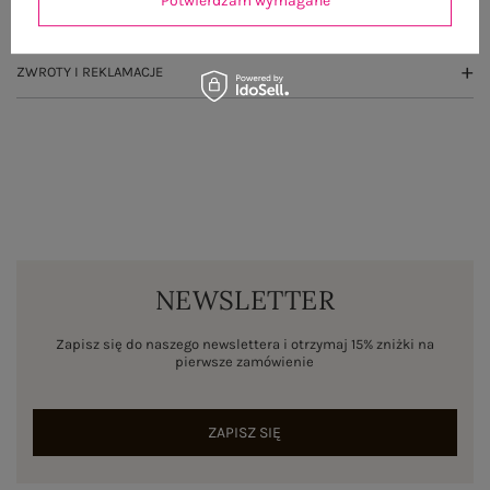
Potwierdzam wymagane
WYSYŁKA I DOSTAWA
ZWROTY I REKLAMACJE
NEWSLETTER
Zapisz się do naszego newslettera i otrzymaj 15% zniżki na
pierwsze zamówienie
ZAPISZ SIĘ