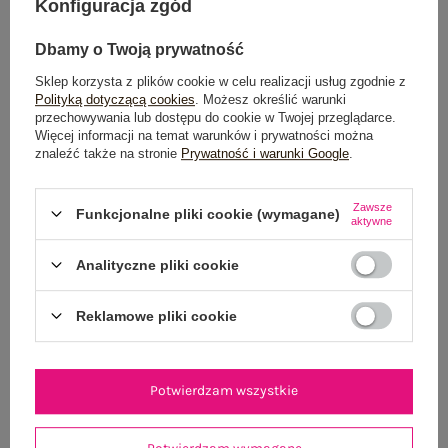
Konfiguracja zgód
Możesz kupić także poprzez:
Dbamy o Twoją prywatność
Sklep korzysta z plików cookie w celu realizacji usług zgodnie z
Polityką dotyczącą cookies
. Możesz określić warunki
Dostawa
od 7,99 zł
przechowywania lub dostępu do cookie w Twojej przeglądarce.
Więcej informacji na temat warunków i prywatności można
znaleźć także na stronie
Prywatność i warunki Google
.
Do darmowej dostawy brakuje
200,00 zł
Wysyłka w
poniedziałek
Zawsze
Funkcjonalne pliki cookie (wymagane)
aktywne
100 dni na zwrot
Analityczne pliki cookie
Reklamowe pliki cookie
OPIS PRODUKTU
GŁÓWNE PARAMETRY
Potwierdzam wszystkie
OPINIE O PRODUKCIE
(0)