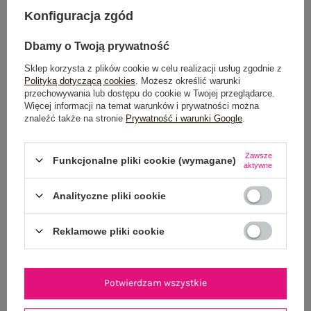
Konfiguracja zgód
Możesz kupić także poprzez:
Dbamy o Twoją prywatność
Sklep korzysta z plików cookie w celu realizacji usług zgodnie z
Polityką dotyczącą cookies
. Możesz określić warunki
Dostawa
od 7,99 zł
przechowywania lub dostępu do cookie w Twojej przeglądarce.
Więcej informacji na temat warunków i prywatności można
znaleźć także na stronie
Prywatność i warunki Google
.
Do darmowej dostawy brakuje
200,00 zł
Zamów w ciągu
03:34:32 sek.
,
Zawsze
a wyślemy
jeszcze dzisiaj!
Funkcjonalne pliki cookie (wymagane)
aktywne
100 dni na zwrot
Analityczne pliki cookie
Reklamowe pliki cookie
OPIS PRODUKTU
GŁÓWNE PARAMETRY
Potwierdzam wszystkie