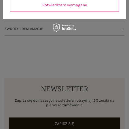
OPINIE O PRODUKCIE
(2)
Potwierdzam wymagane
WYSYŁKA I DOSTAWA
ZWROTY I REKLAMACJE
NEWSLETTER
Zapisz się do naszego newslettera i otrzymaj 15% zniżki na
pierwsze zamówienie
ZAPISZ SIĘ