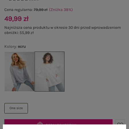
Cena regularna:
79,99 zł
(Zniżka
38
%
)
49,99 zł
Najniższa cena produktu w okresie 30 dni przed wprowadzeniem
obniżki:
55,99 zł
Kolory
:
ecru
One size
DODAJ DO KOSZYKA