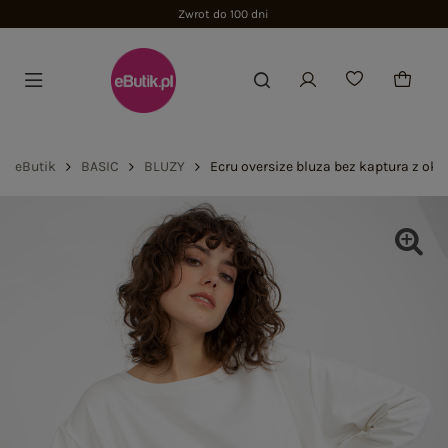
Zwrot do 100 dni
eButik
BASIC
BLUZY
Ecru oversize bluza bez kaptura z ok